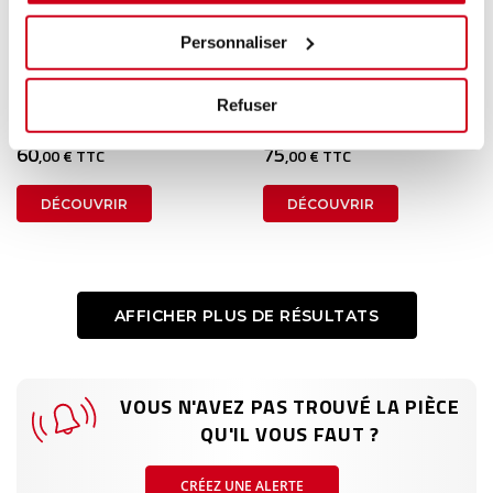
Personnaliser
Vérin hayon
Lève-vitre manuel avant
gauche
1 en stock
1 en stock
Refuser
KIA RIO 3 2013
KIA PICANTO 3 2021
60
75
,00 € TTC
,00 € TTC
DÉCOUVRIR
DÉCOUVRIR
AFFICHER PLUS DE RÉSULTATS
VOUS N'AVEZ PAS TROUVÉ LA PIÈCE
QU'IL VOUS FAUT ?
CRÉEZ UNE ALERTE