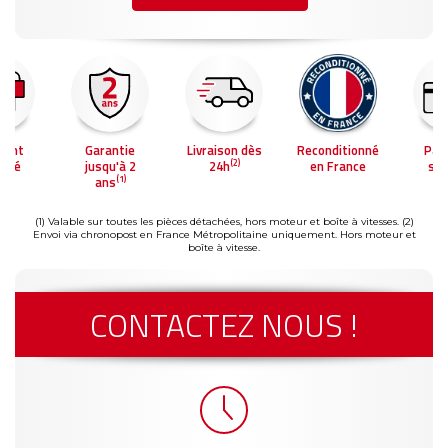
ment
Garantie
Livraison dès
Reconditionné
Pai
(2)
risé
jusqu'à 2
24h
en France
séc
(1)
ans
(1) Valable sur toutes les pièces détachées, hors moteur et boîte à vitesses.
(2)
Envoi via chronopost en France Métropolitaine uniquement. Hors moteur et
boîte à vitesse.
CONTACTEZ NOUS !