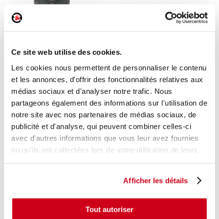
Calculateur abs
Tapis de coffre
Ce site web utilise des cookies.
1 en stock
1 en stock
Les cookies nous permettent de personnaliser le contenu
PEUGEOT 207 CC 2007
MINI MINI 3 F54 2018
et les annonces, d'offrir des fonctionnalités relatives aux
200
180
,00 € TTC
,00 € TTC
médias sociaux et d'analyser notre trafic. Nous
partageons également des informations sur l'utilisation de
DÉCOUVRIR
DÉCOUVRIR
notre site avec nos partenaires de médias sociaux, de
publicité et d'analyse, qui peuvent combiner celles-ci
avec d'autres informations que vous leur avez fournies
ou qu'ils ont collectées lors de votre utilisation de leurs
services.
Afficher les détails
Tout autoriser