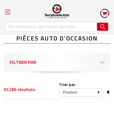
PIÈCES AUTO D’OCCASION
FILTRER PAR
Trier par :
65286
résultats
Pa
or
dé