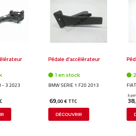
élérateur
Pédale d'accélérateur
Péd
k
1 en stock
2
 - 3 2023
BMW SERIE 1 F20 2013
FIAT
à par
69
38
TC
,00 € TTC
IR
DÉCOUVRIR