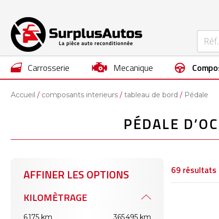
carrosserie
mecanique
compo
Accueil
composants interieurs
tableau de bord
Pédale
PÉDALE D’O
69
résultats
AFFINER LES OPTIONS
KILOMÈTRAGE
6 175 km
365 495 km