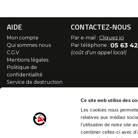
AIDE
CONTACTEZ-NOUS
Mon compte
Par e-mail :
Cliquez ici
05 63 42
Qui sommes nous
Par téléphone :
C.G.V
(coût d'un appel local)
Mentions légales
Politique de
confidentialité
Service de destruction
des véhicules hors
d'usage
Ce site web utilise des co
Commande et livraison
Les cookies nous permetten
SAV et Retour
relatives aux médias socia
Partenaires
l'utilisation de notre site
Accessibilité numérique
combiner celles-ci avec d'
Droit de rétractation