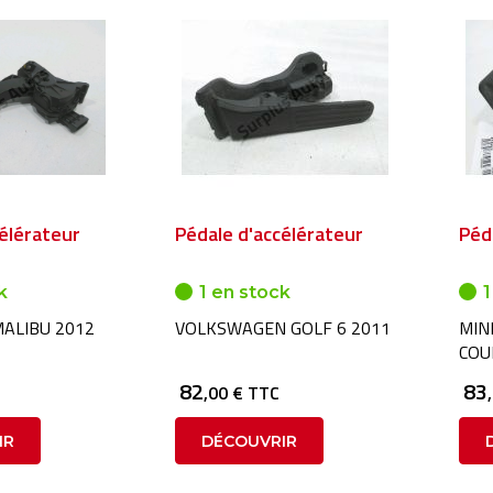
élérateur
Pédale d'accélérateur
Péd
k
1 en stock
1
ALIBU 2012
VOLKSWAGEN GOLF 6 2011
MINI
COU
82
83
,00 € TTC
IR
DÉCOUVRIR