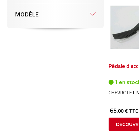
MODÈLE
Pédale d'acc
1 en stoc
CHEVROLET M
65
,00 € TTC
DÉCOUVR