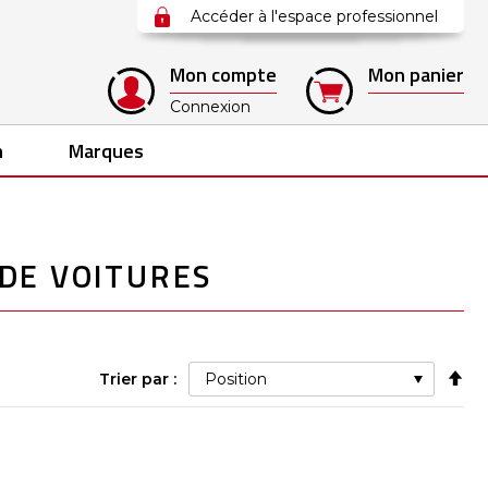
Accéder à l'espace professionnel
Mon compte
Mon panier
Connexion
n
Marques
DE VOITURES
Pa
Trier par :
ord
déc