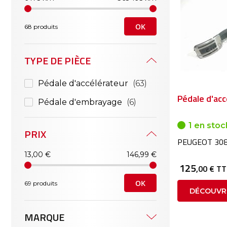
OK
68 produits
TYPE DE PIÈCE
Pédale d'accélérateur
63
Pédale d'acc
Pédale d'embrayage
6
1 en stoc
PRIX
PEUGEOT 308
13,00 €
146,99 €
125
,00 € T
OK
69 produits
DÉCOUVR
MARQUE