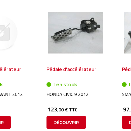
élérateur
Pédale d'accélérateur
Péd
ck
1 en stock
1
AVANT 2012
HONDA CIVIC 9 2012
SMA
123
97
,00 € TTC
IR
DÉCOUVRIR