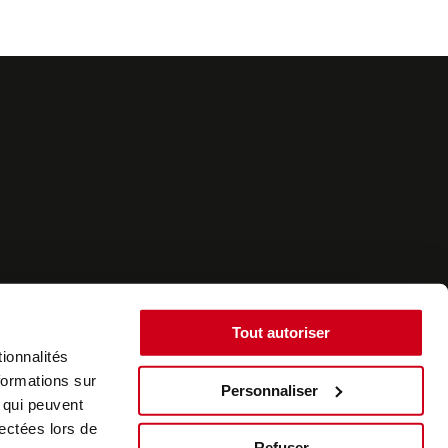
Tout autoriser
ionnalités
formations sur
Personnaliser
, qui peuvent
©2022 - SurplusAuto - Réalisation : datasolution.fr
lectées lors de
Refuser