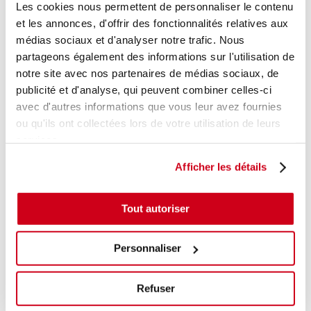
Les cookies nous permettent de personnaliser le contenu
et les annonces, d'offrir des fonctionnalités relatives aux
CONTACTEZ NOUS !
médias sociaux et d'analyser notre trafic. Nous
partageons également des informations sur l'utilisation de
notre site avec nos partenaires de médias sociaux, de
publicité et d'analyse, qui peuvent combiner celles-ci
avec d'autres informations que vous leur avez fournies
ou qu'ils ont collectées lors de votre utilisation de leurs
services.
Nous sommes ouverts du
lundi au vendredi de 9h à
Afficher les détails
12h et de 14h à 18h
Tout autoriser
Personnaliser
Surplus Autos
60 avenue Gustave Eiffel,
Refuser
ZIR Mas de rest,