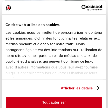
Pare-soleil gauche
Pare-soleil gauche
Ce site web utilise des cookies.
1 en stock
1 en stock
Les cookies nous permettent de personnaliser le contenu
FORD TRANSIT COURIER 1 2016
FORD PUMA 2 2022
et les annonces, d'offrir des fonctionnalités relatives aux
31
20
,00 € TTC
,00 € TTC
médias sociaux et d'analyser notre trafic. Nous
partageons également des informations sur l'utilisation de
DÉCOUVRIR
DÉCOUVRIR
notre site avec nos partenaires de médias sociaux, de
publicité et d'analyse, qui peuvent combiner celles-ci
avec d'autres informations que vous leur avez fournies
ou qu'ils ont collectées lors de votre utilisation de leurs
services.
Afficher les détails
Tout autoriser