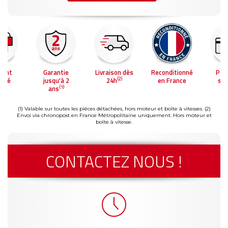
ment
Garantie
Livraison dès
Reconditionné
Pai
(2)
risé
jusqu'à 2
24h
en France
séc
(1)
ans
(1) Valable sur toutes les pièces détachées, hors moteur et boîte à vitesses.
(2)
Envoi via chronopost en France Métropolitaine uniquement. Hors moteur et
boîte à vitesse.
CONTACTEZ NOUS !