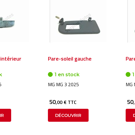
intérieur
Pare-soleil gauche
Pare
k
1 en stock
1
5
MG MG 3 2025
MG 
50
50
,00 € TTC
IR
DÉCOUVRIR