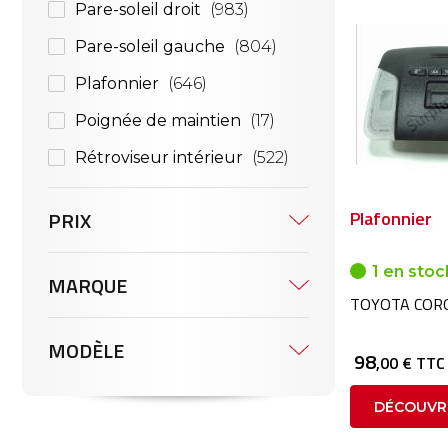
Pare-soleil droit
983
Pare-soleil gauche
804
Plafonnier
646
Poignée de maintien
17
Rétroviseur intérieur
522
PRIX
Plafonnier
1 en stoc
MARQUE
TOYOTA CORO
MODÈLE
98
,00 € TTC
DÉCOUVR