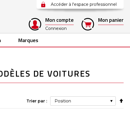
Accéder à l'espace professionnel
Mon compte
Mon panier
Connexion
n
Marques
ODÈLES DE VOITURES
Pa
Trier par :
ord
déc