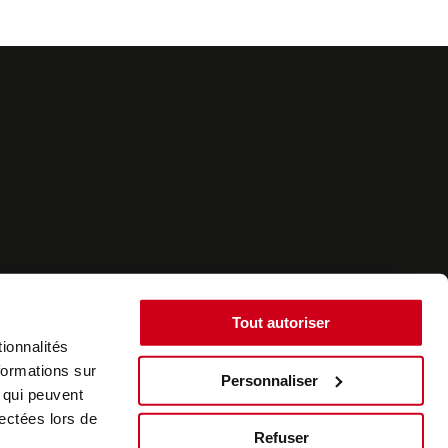
Tout autoriser
ionnalités
formations sur
Personnaliser
, qui peuvent
©2022 - SurplusAuto - Réalisation : datasolution.fr
lectées lors de
Refuser