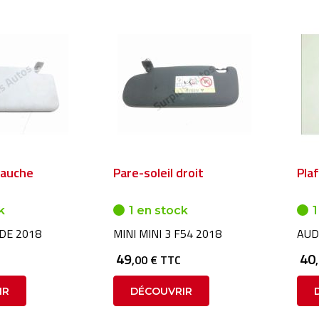
gauche
Pare-soleil droit
Pla
k
1 en stock
1
DE 2018
MINI MINI 3 F54 2018
AUD
49
40
,00 € TTC
IR
DÉCOUVRIR