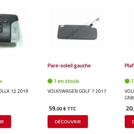
Pare-soleil gauche
Pla
k
1 en stock
1
LLA 12 2019
VOLKSWAGEN GOLF 7 2017
VOL
CAB
59
20
,00 € TTC
IR
DÉCOUVRIR