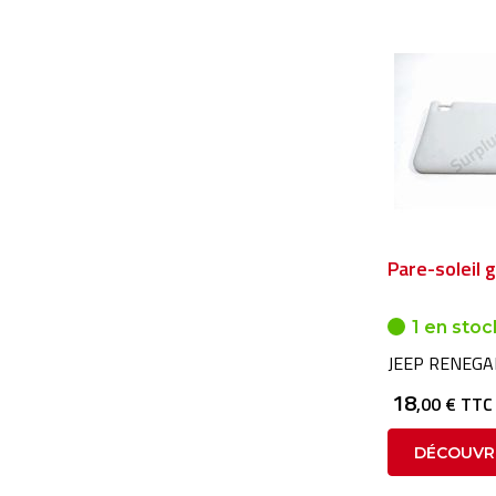
Pare-soleil 
1 en stoc
JEEP RENEGA
18
,00 € TTC
DÉCOUVR