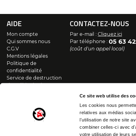
AIDE
CONTACTEZ-NOUS
Mon compte
Par e-mail :
Cliquez ici
05 63 42
Qui sommes nous
Par téléphone :
C.G.V
(coût d'un appel local)
Mentions légales
Politique de
confidentialité
Service de destruction
des véhicules hors
d'usage
Ce site web utilise des co
Commande et livraison
Les cookies nous permetten
SAV et Retour
relatives aux médias socia
Partenaires
l'utilisation de notre site
Accessibilité numérique
combiner celles-ci avec d'
Droit de rétractation
votre utilisation de leurs s