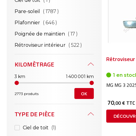
Ciel de toit
1
articles
Pare-soleil
1787
articles
Plafonnier
646
articles
Poignée de maintien
17
articles
Rétroviseur intérieur
522
Rétroviseur 
KILOMÈTRAGE
1 en stoc
3 km
1 400 001 km
MG MG 3 202
OK
2773 produits
70
,00 € TTC
TYPE DE PIÈCE
DÉCOUVR
Ciel de toit
1