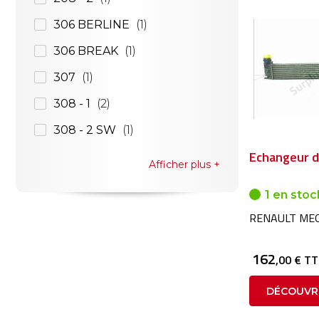
306 BERLINE
1
306 BREAK
1
307
1
308 - 1
2
308 - 2 SW
1
Echangeur d'
Afficher plus
1 en stoc
RENAULT MEG
162
,00 € T
DÉCOUVR