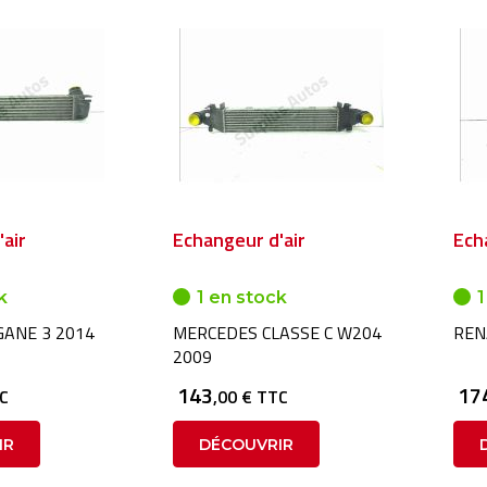
air
Echangeur d'air
Ech
k
1 en stock
1
ANE 3 2014
MERCEDES CLASSE C W204
REN
2009
143
17
TC
,00 € TTC
IR
DÉCOUVRIR