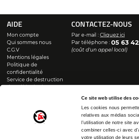
AIDE
CONTACTEZ-NOUS
Mon compte
Par e-mail :
Cliquez ici
05 63 42
Qui sommes nous
Par téléphone :
C.G.V
(coût d'un appel local)
Mentions légales
Politique de
confidentialité
Service de destruction
des véhicules hors
d'usage
Ce site web utilise des co
Commande et livraison
Les cookies nous permetten
SAV et Retour
relatives aux médias socia
Partenaires
l'utilisation de notre site
Accessibilité numérique
combiner celles-ci avec d'
Droit de rétractation
votre utilisation de leurs s