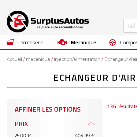
carrosserie
mecanique
compos
Accueil
mecanique
injection/alimentation
Echangeur d'ai
ECHANGEUR D'AIR
136
résultat
AFFINER LES OPTIONS
PRIX
25,00 €
404,99 €