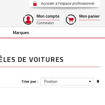
Accéder à l'espace professionnel
Mon compte
Mon panier
Connexion
Marques
ÈLES DE VOITURES
Pa
Trier par :
ord
déc