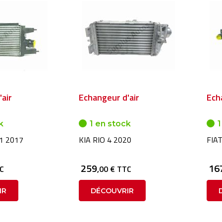
air
Echangeur d'air
Ech
k
1 en stock
1
1 2017
KIA RIO 4 2020
FIA
259
16
TC
,00 € TTC
IR
DÉCOUVRIR