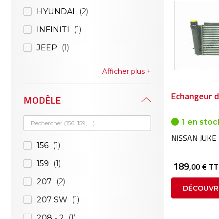
HYUNDAI
2
INFINITI
1
JEEP
1
Afficher plus
Echangeur d'
MODÈLE
1 en stoc
NISSAN JUKE 
156
1
189
159
1
,00 € T
207
2
DÉCOUVR
207 SW
1
208 - 2
1