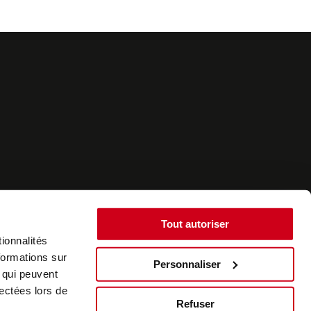
Tout autoriser
ionnalités
formations sur
Personnaliser
, qui peuvent
©2022 - SurplusAuto - Réalisation : datasolution.fr
lectées lors de
Refuser