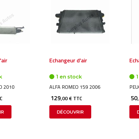
air
Echangeur d'air
Ech
k
1 en stock
1
D 2010
ALFA ROMEO 159 2006
PEU
129
50
TC
,00 € TTC
IR
DÉCOUVRIR