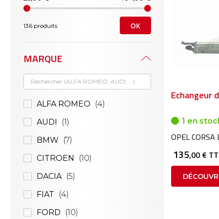
OK
136 produits
MARQUE
Echangeur d'
ALFA ROMEO
4
1 en stoc
AUDI
1
OPEL CORSA 
BMW
7
135
,00 € T
CITROEN
10
DACIA
5
DÉCOUVR
FIAT
4
FORD
10