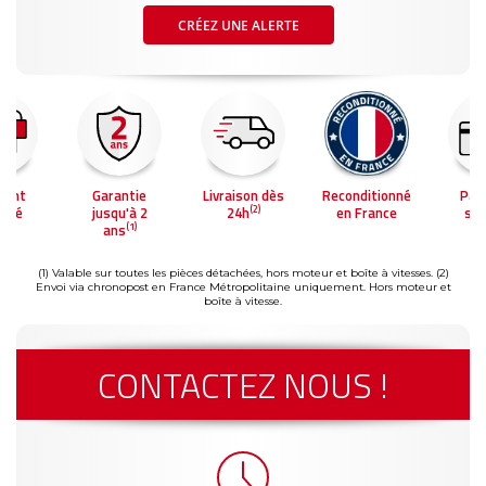
CRÉEZ UNE ALERTE
ment
Garantie
Livraison dès
Reconditionné
Pai
(2)
risé
jusqu'à 2
24h
en France
séc
(1)
ans
(1) Valable sur toutes les pièces détachées, hors moteur et boîte à vitesses.
(2)
Envoi via chronopost en France Métropolitaine uniquement. Hors moteur et
boîte à vitesse.
CONTACTEZ NOUS !