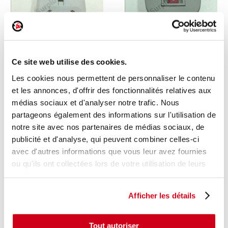
Plafonnier
Plafonnier
Ce site web utilise des cookies.
Les cookies nous permettent de personnaliser le contenu
1 en stock
1 en stock
et les annonces, d'offrir des fonctionnalités relatives aux
CITROEN C4 - 3 2022
KIA SPORTAGE 5 2023
médias sociaux et d'analyser notre trafic. Nous
37
55
,00 € TTC
,00 € TTC
partageons également des informations sur l'utilisation de
notre site avec nos partenaires de médias sociaux, de
DÉCOUVRIR
DÉCOUVRIR
publicité et d'analyse, qui peuvent combiner celles-ci
avec d'autres informations que vous leur avez fournies
ou qu'ils ont collectées lors de votre utilisation de leurs
services.
Afficher les détails
Tout autoriser