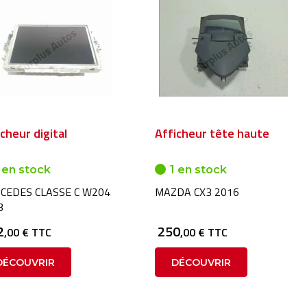
cheur digital
Afficheur tête haute
 en stock
1 en stock
CEDES CLASSE C W204
MAZDA CX3 2016
3
2
250
,00 € TTC
,00 € TTC
DÉCOUVRIR
DÉCOUVRIR