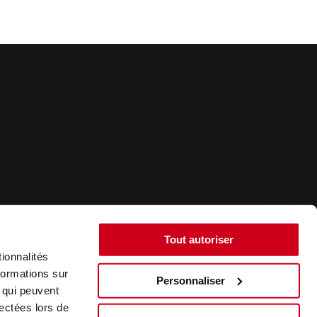
Tout autoriser
ionnalités
formations sur
Personnaliser
, qui peuvent
©2022 - SurplusAuto - Réalisation : datasolution.fr
lectées lors de