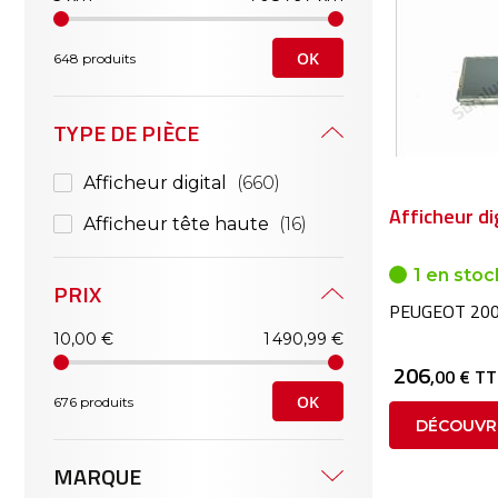
OK
648 produits
TYPE DE PIÈCE
Afficheur digital
660
Afficheur di
Afficheur tête haute
16
1 en stoc
PRIX
PEUGEOT 200
10,00 €
1 490,99 €
206
,00 € T
OK
676 produits
DÉCOUVR
MARQUE