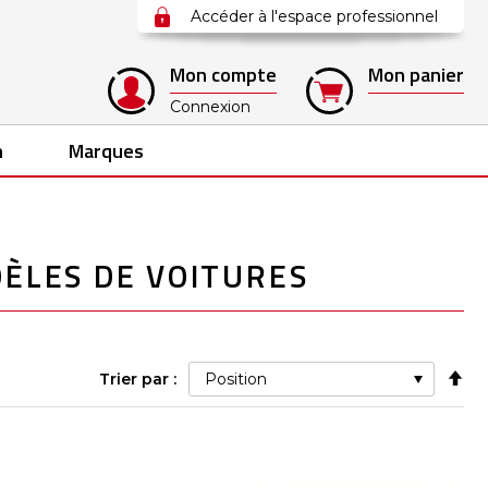
Accéder à l'espace professionnel
Mon compte
Mon panier
Connexion
n
Marques
DÈLES DE VOITURES
Pa
Trier par :
ord
déc