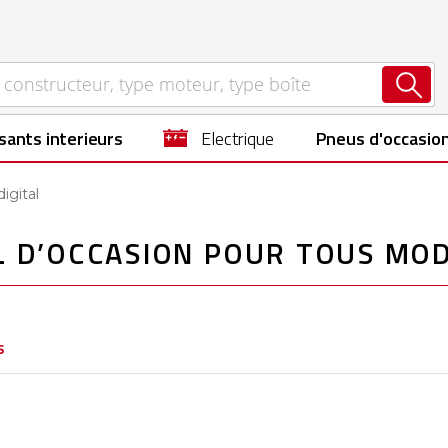
sants interieurs
electrique
Pneus d'occasio
digital
L D’OCCASION POUR TOUS MO
s