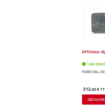
Afficheur di
1 en stoc
FORD KA+ 20
312
,00 € T
DÉCOUVR