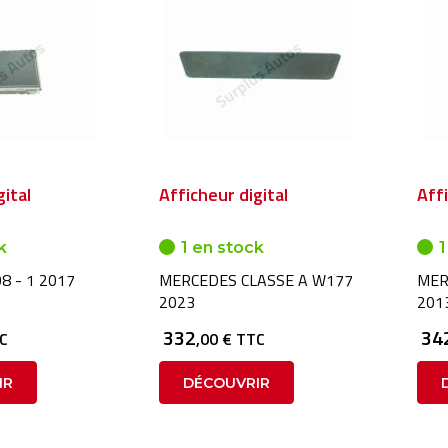
gital
Afficheur digital
Affi
k
1 en stock
1
8 - 1 2017
MERCEDES CLASSE A W177
MER
2023
201
332
34
TC
,00 € TTC
IR
DÉCOUVRIR