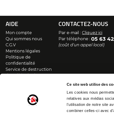
AIDE
CONTACTEZ-NOUS
Mon compte
Par e-mail :
Cliquez ici
05 63 42
Qui sommes nous
Par téléphone :
C.G.V
(coût d'un appel local)
Mentions légales
Politique de
confidentialité
Service de destruction
des véhicules hors
d'usage
Ce site web utilise des co
Commande et livraison
Les cookies nous permetten
SAV et Retour
relatives aux médias socia
Partenaires
l'utilisation de notre site
Accessibilité numérique
combiner celles-ci avec d'
Droit de rétractation