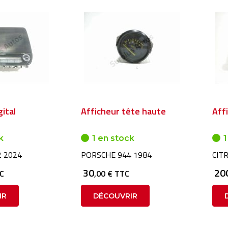
gital
Afficheur tête haute
Affi
k
1 en stock
1
 2024
PORSCHE 944 1984
CITR
30
20
TC
,00 € TTC
IR
DÉCOUVRIR