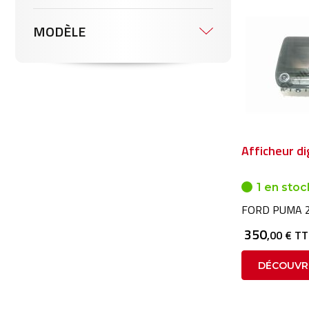
MODÈLE
Afficheur di
1 en stoc
FORD PUMA 2
350
,00 € T
DÉCOUVR