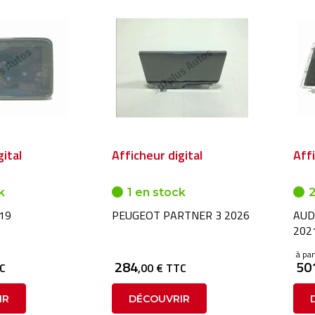
gital
Afficheur digital
Affi
k
1 en stock
2
19
PEUGEOT PARTNER 3 2026
AUD
202
à par
284
50
TC
,00 € TTC
IR
DÉCOUVRIR