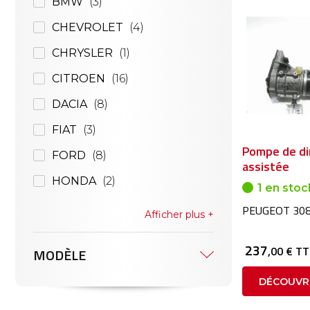
BMW
3
CHEVROLET
4
CHRYSLER
1
CITROEN
16
DACIA
8
FIAT
3
Pompe de di
FORD
8
assistée
HONDA
2
1 en stoc
PEUGEOT 308
Afficher plus
237
,00 € T
MODÈLE
DÉCOUVR