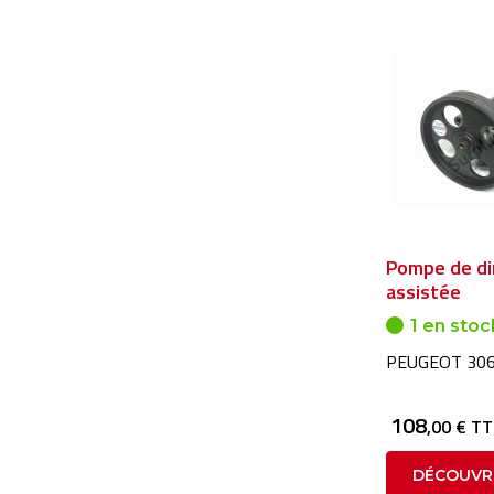
Pompe de di
assistée
1 en stoc
PEUGEOT 306
108
,00 € T
DÉCOUVR