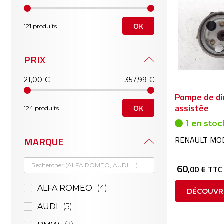
OK
121 produits
PRIX
21,00 €
357,99 €
Pompe de di
assistée
OK
124 produits
1 en stoc
MARQUE
RENAULT MO
60
,00 € TTC
ALFA ROMEO
4
DÉCOUVR
AUDI
5