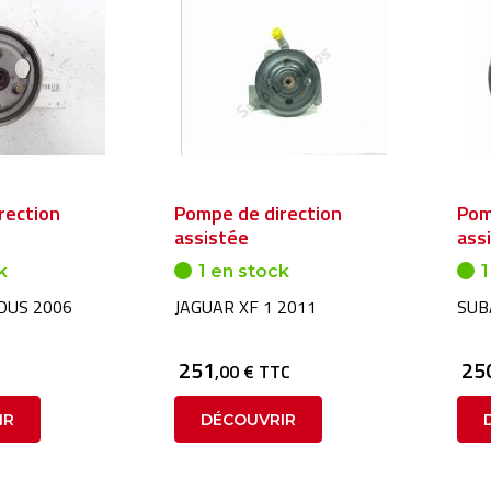
rection
Pompe de direction
Pom
assistée
ass
k
1 en stock
1
DUS 2006
JAGUAR XF 1 2011
SUB
251
25
,00 € TTC
IR
DÉCOUVRIR