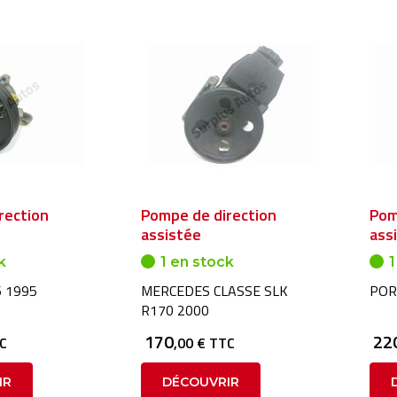
rection
Pompe de direction
Pom
assistée
ass
k
1 en stock
1
 1995
MERCEDES CLASSE SLK
POR
R170 2000
170
22
TC
,00 € TTC
IR
DÉCOUVRIR