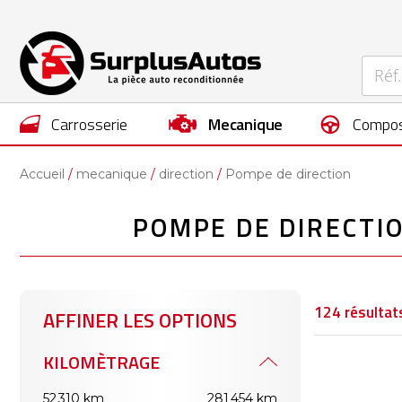
carrosserie
mecanique
compos
Accueil
mecanique
direction
Pompe de direction
POMPE DE DIRECTI
124
résultat
AFFINER LES OPTIONS
KILOMÈTRAGE
52 310 km
281 454 km