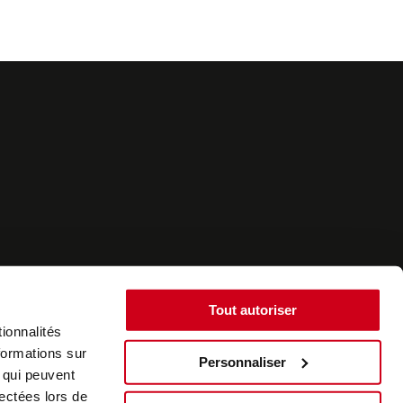
Tout autoriser
ionnalités
formations sur
Personnaliser
, qui peuvent
©2022 - SurplusAuto - Réalisation : datasolution.fr
lectées lors de