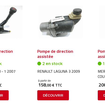
rection
Pompe de direction
Pom
assistée
ass
k
2 en stock
1
 - 1 2007
RENAULT LAGUNA 3 2009
MER
COU
à partir de
158
20
TC
,00 € TTC
IR
DÉCOUVRIR