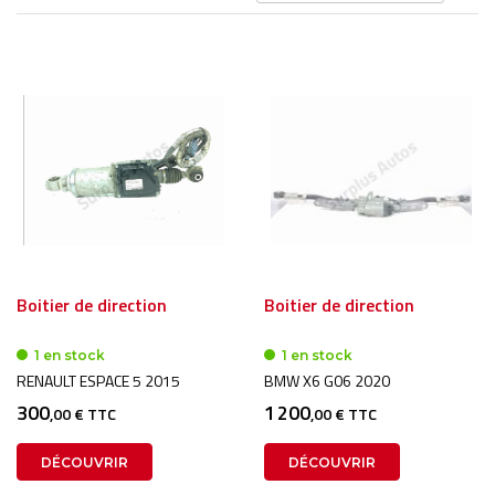
or
dé
Boitier de direction
Boitier de direction
1 en stock
1 en stock
RENAULT ESPACE 5 2015
BMW X6 G06 2020
300
1 200
,00 € TTC
,00 € TTC
DÉCOUVRIR
DÉCOUVRIR