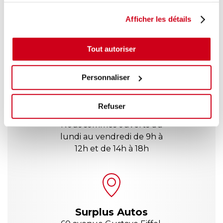
(1) Valable sur toutes les pièces détachées, hors moteur et boîte à vitesses.
(2)
Envoi via chronopost en France Métropolitaine uniquement. Hors moteur et
boîte à vitesse.
Afficher les détails
CONTACTEZ NOUS !
Tout autoriser
Personnaliser
Refuser
Nous sommes ouverts du
lundi au vendredi de 9h à
12h et de 14h à 18h
Surplus Autos