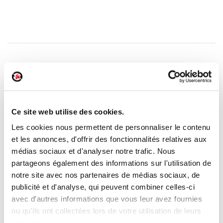
VOUS N'AVEZ PAS TROUVÉ LA PIÈCE
QU'IL VOUS FAUT ?
Ce site web utilise des cookies.
CRÉEZ UNE ALERTE
Les cookies nous permettent de personnaliser le contenu
et les annonces, d'offrir des fonctionnalités relatives aux
médias sociaux et d'analyser notre trafic. Nous
partageons également des informations sur l'utilisation de
notre site avec nos partenaires de médias sociaux, de
publicité et d'analyse, qui peuvent combiner celles-ci
ment
Garantie
Livraison dès
Reconditionné
Pai
(2)
avec d'autres informations que vous leur avez fournies
risé
jusqu'à 2
24h
en France
séc
(1)
ans
ou qu'ils ont collectées lors de votre utilisation de leurs
services.