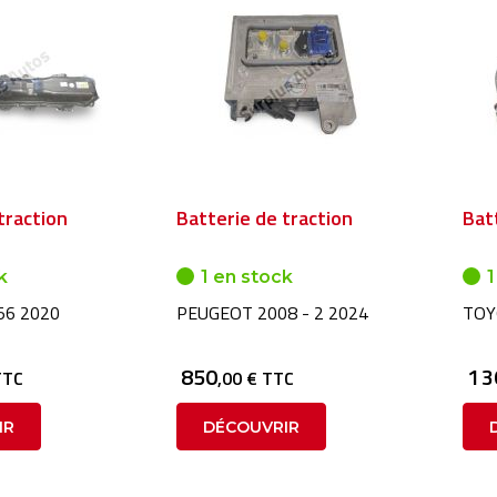
traction
Batterie de traction
Bat
k
1 en stock
1
F56 2020
PEUGEOT 2008 - 2 2024
TOY
850
1 
TTC
,00 € TTC
IR
DÉCOUVRIR