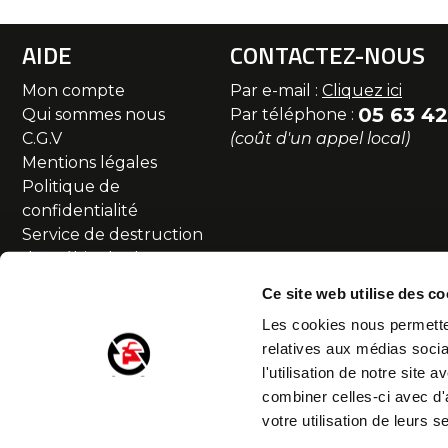
AIDE
CONTACTEZ-NOUS
Mon compte
Par e-mail :
Cliquez ici
05 63 42
Qui sommes nous
Par téléphone :
C.G.V
(coût d'un appel local)
Mentions légales
Politique de
confidentialité
Service de destruction
des véhicules hors
d'usage
Ce site web utilise des co
Commande et livraison
Les cookies nous permetten
SAV et Retour
relatives aux médias socia
Partenaires
l'utilisation de notre site
Accessibilité numérique
combiner celles-ci avec d'
Droit de rétractation
votre utilisation de leurs s