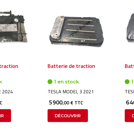
traction
Batterie de traction
Bat
k
1 en stock
1
 2024
TESLA MODEL 3 2021
TES
5 900
6 
TC
,00 € TTC
IR
DÉCOUVRIR