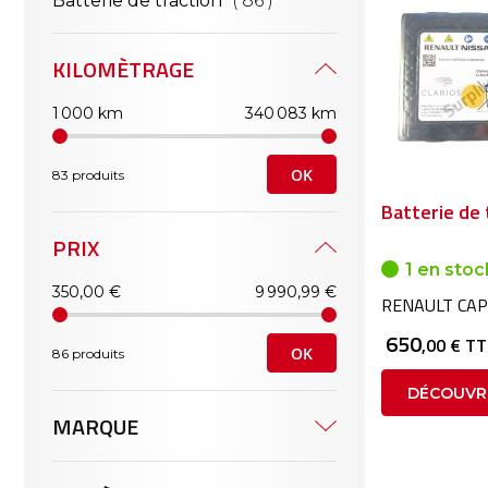
Batterie de traction
86
KILOMÈTRAGE
1 000 km
340 083 km
OK
83 produits
Batterie de 
PRIX
1 en stoc
350,00 €
9 990,99 €
RENAULT CAP
650
,00 € T
OK
86 produits
DÉCOUVR
MARQUE