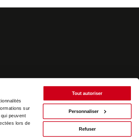
Tout autoriser
ionnalités
formations sur
Personnaliser
, qui peuvent
©2022 - SurplusAuto - Réalisation : datasolution.fr
lectées lors de
Refuser