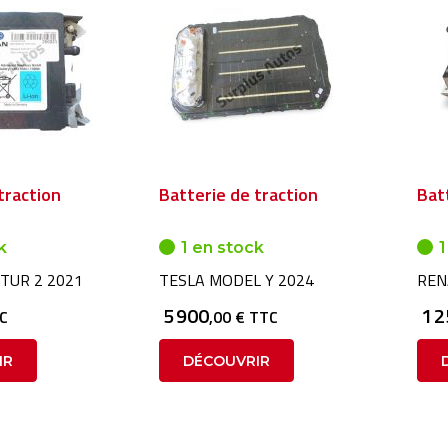
traction
Batterie de traction
Bat
k
1 en stock
1
TUR 2 2021
TESLA MODEL Y 2024
REN
5 900
1 
TC
,00 € TTC
IR
DÉCOUVRIR