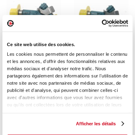
Ce site web utilise des cookies.
Injecteur 4
Injecteur 3
Les cookies nous permettent de personnaliser le contenu
et les annonces, d'offrir des fonctionnalités relatives aux
1 en stock
1 en stock
médias sociaux et d'analyser notre trafic. Nous
MAZDA 2 - 2 2010
MAZDA 2 - 2 2010
partageons également des informations sur l'utilisation de
70
70
,00 € TTC
,00 € TTC
notre site avec nos partenaires de médias sociaux, de
publicité et d'analyse, qui peuvent combiner celles-ci
DÉCOUVRIR
DÉCOUVRIR
avec d'autres informations que vous leur avez fournies
ou qu'ils ont collectées lors de votre utilisation de leurs
services.
Afficher les détails