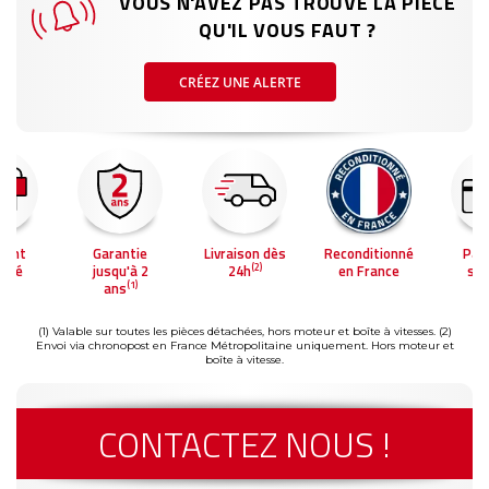
VOUS N'AVEZ PAS TROUVÉ LA PIÈCE
QU'IL VOUS FAUT ?
CRÉEZ UNE ALERTE
ment
Garantie
Livraison dès
Reconditionné
Pai
(2)
risé
jusqu'à 2
24h
en France
séc
(1)
ans
(1) Valable sur toutes les pièces détachées, hors moteur et boîte à vitesses.
(2)
Envoi via chronopost en France Métropolitaine uniquement. Hors moteur et
boîte à vitesse.
CONTACTEZ NOUS !