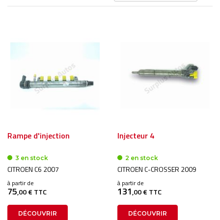
or
dé
Rampe d'injection
Injecteur 4
3 en stock
2 en stock
CITROEN C6 2007
CITROEN C-CROSSER 2009
à partir de
à partir de
75
131
,00 € TTC
,00 € TTC
DÉCOUVRIR
DÉCOUVRIR