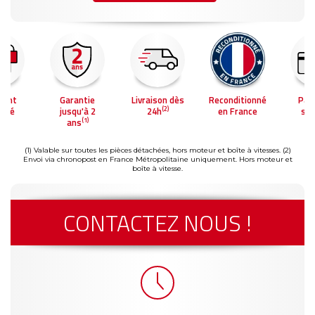
ment
Garantie
Livraison dès
Reconditionné
Pai
(2)
risé
jusqu'à 2
24h
en France
séc
(1)
ans
(1) Valable sur toutes les pièces détachées, hors moteur et boîte à vitesses.
(2)
Envoi via chronopost en France Métropolitaine uniquement. Hors moteur et
boîte à vitesse.
CONTACTEZ NOUS !