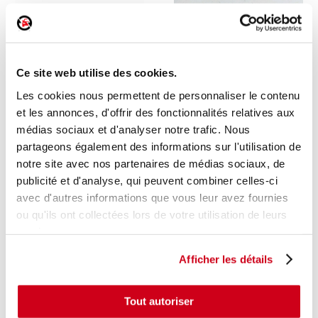
Clignotant gauche
Clignotant droit
Ce site web utilise des cookies.
1 en stock
1 en stock
Les cookies nous permettent de personnaliser le contenu
PEUGEOT 308 - 2 2017
SKODA OCTAVIA 1 2001
et les annonces, d'offrir des fonctionnalités relatives aux
174
40
,00 € TTC
,00 € TTC
médias sociaux et d'analyser notre trafic. Nous
partageons également des informations sur l'utilisation de
DÉCOUVRIR
DÉCOUVRIR
notre site avec nos partenaires de médias sociaux, de
publicité et d'analyse, qui peuvent combiner celles-ci
avec d'autres informations que vous leur avez fournies
ou qu'ils ont collectées lors de votre utilisation de leurs
services.
Afficher les détails
Tout autoriser