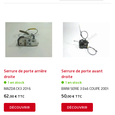
or
dé
Serrure de porte arrière
Serrure de porte avant
droite
droite
1 en stock
1 en stock
MAZDA CX3 2016
BMW SERIE 3 E46 COUPE 2001
62
50
,00 € TTC
,00 € TTC
DÉCOUVRIR
DÉCOUVRIR