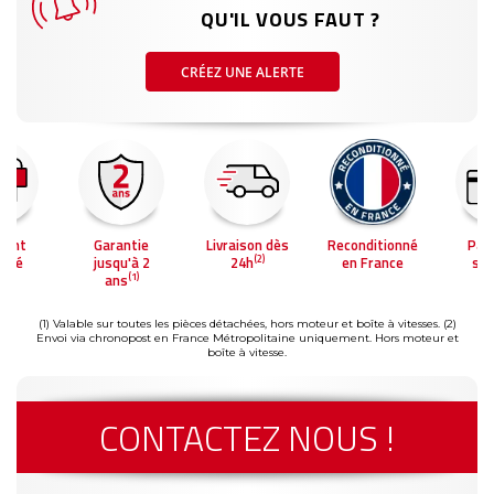
QU'IL VOUS FAUT ?
CRÉEZ UNE ALERTE
ment
Garantie
Livraison dès
Reconditionné
Pai
(2)
risé
jusqu'à 2
24h
en France
séc
(1)
ans
(1) Valable sur toutes les pièces détachées, hors moteur et boîte à vitesses.
(2)
Envoi via chronopost en France Métropolitaine uniquement. Hors moteur et
boîte à vitesse.
CONTACTEZ NOUS !