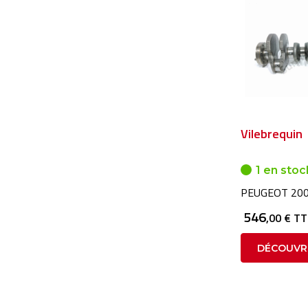
Vilebrequin
1 en stoc
PEUGEOT 200
546
,00 € T
DÉCOUVR