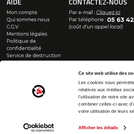
AIDE
CONTACTEZ-NOUS
Mon compte
Par e-mail :
Cliquez ici
05 63 42
Qui sommes nous
Par téléphone :
C.G.V
(coût d'un appel local)
Mentions légales
Politique de
confidentialité
Service de destruction
des véhicules hors
d'usage
Ce site web utilise des co
Commande et livraison
Les cookies nous permetten
SAV et Retour
relatives aux médias socia
Partenaires
l'utilisation de notre site
Accessibilité numérique
combiner celles-ci avec d'
Droit de rétractation
votre utilisation de leurs s
Accès au portail professionnel >
Afficher les détails