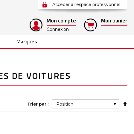
Accéder à l'espace professionnel
Mon compte
Mon panier
Connexion
Marques
ES DE VOITURES
Pa
Trier par :
ord
déc