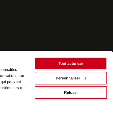
Tout autoriser
ionnalités
formations sur
Personnaliser
, qui peuvent
©2022 - SurplusAuto - Réalisation : datasolution.fr
lectées lors de
Refuser