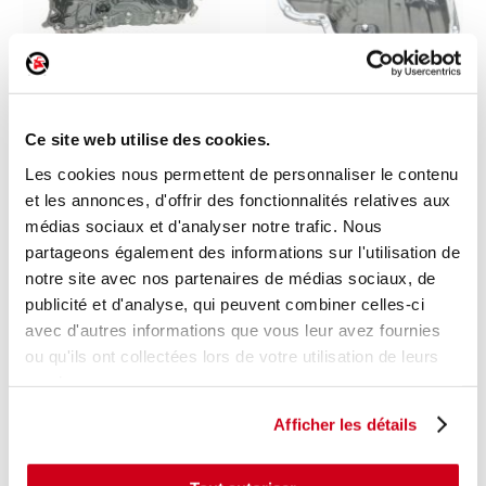
Carter d'huile
Carter d'huile
Ce site web utilise des cookies.
1 en stock
1 en stock
Les cookies nous permettent de personnaliser le contenu
PEUGEOT 5008 - 1 2015
TOYOTA RAV4 - 5 2024
et les annonces, d'offrir des fonctionnalités relatives aux
81
60
médias sociaux et d'analyser notre trafic. Nous
,00 € TTC
,00 € TTC
partageons également des informations sur l'utilisation de
DÉCOUVRIR
DÉCOUVRIR
notre site avec nos partenaires de médias sociaux, de
publicité et d'analyse, qui peuvent combiner celles-ci
avec d'autres informations que vous leur avez fournies
ou qu'ils ont collectées lors de votre utilisation de leurs
services.
Afficher les détails