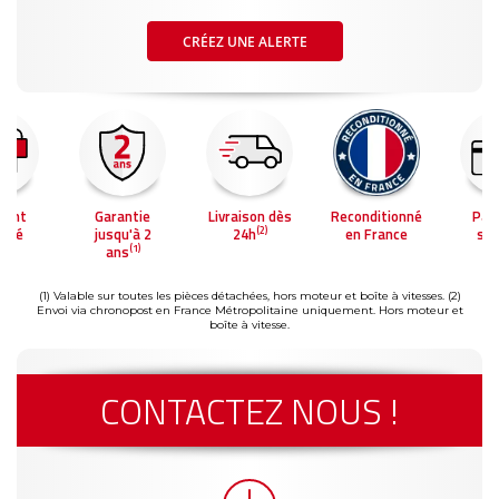
CRÉEZ UNE ALERTE
ment
Garantie
Livraison dès
Reconditionné
Pai
(2)
risé
jusqu'à 2
24h
en France
séc
(1)
ans
(1) Valable sur toutes les pièces détachées, hors moteur et boîte à vitesses.
(2)
Envoi via chronopost en France Métropolitaine uniquement. Hors moteur et
boîte à vitesse.
CONTACTEZ NOUS !