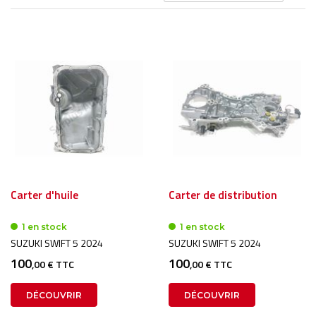
or
dé
Carter d'huile
Carter de distribution
1 en stock
1 en stock
SUZUKI SWIFT 5 2024
SUZUKI SWIFT 5 2024
100
100
,00 € TTC
,00 € TTC
DÉCOUVRIR
DÉCOUVRIR