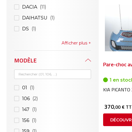
DACIA
11
DAIHATSU
1
DS
1
Afficher plus
MODÈLE
Pare-choc a
1 en stoc
01
1
KIA PICANTO 
106
2
370
,00 € T
147
1
DÉCOUVR
156
1
159
1