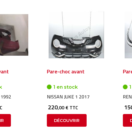
vant
Pare-choc avant
Par
k
1 en stock
1
 1992
NISSAN JUKE 1 2017
REN
220
15
TC
,00 € TTC
IR
DÉCOUVRIR