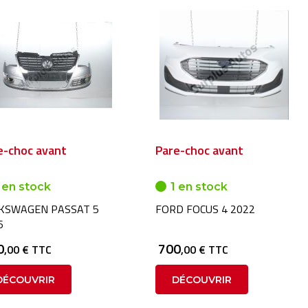
e-choc avant
Pare-choc avant
 en stock
1 en stock
KSWAGEN PASSAT 5
FORD FOCUS 4 2022
6
0
700
,00 € TTC
,00 € TTC
DÉCOUVRIR
DÉCOUVRIR