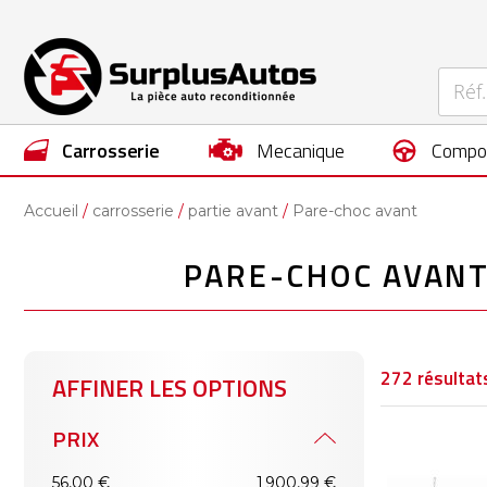
carrosserie
mecanique
compo
Accueil
carrosserie
partie avant
Pare-choc avant
PARE-CHOC AVANT
272
résultat
AFFINER LES OPTIONS
PRIX
56,00 €
1 900,99 €