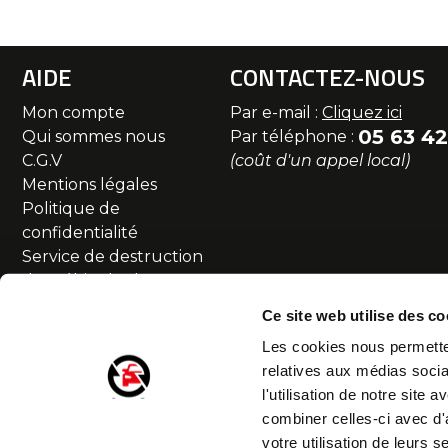
AIDE
CONTACTEZ-NOUS
Mon compte
Par e-mail :
Cliquez ici
05 63 42
Qui sommes nous
Par téléphone :
C.G.V
(coût d'un appel local)
Mentions légales
Politique de
confidentialité
Service de destruction
des véhicules hors
d'usage
Ce site web utilise des co
Commande et livraison
Les cookies nous permetten
SAV et Retour
relatives aux médias socia
Partenaires
l'utilisation de notre site
Accessibilité numérique
combiner celles-ci avec d'
Droit de rétractation
votre utilisation de leurs s