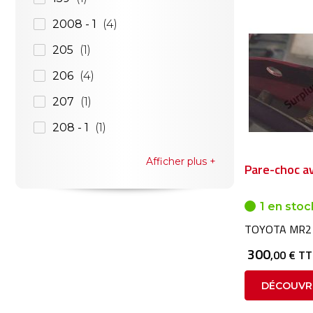
2008 - 1
4
205
1
206
4
207
1
208 - 1
1
Afficher plus
Pare-choc a
1 en stoc
TOYOTA MR2
300
,00 € T
DÉCOUVR