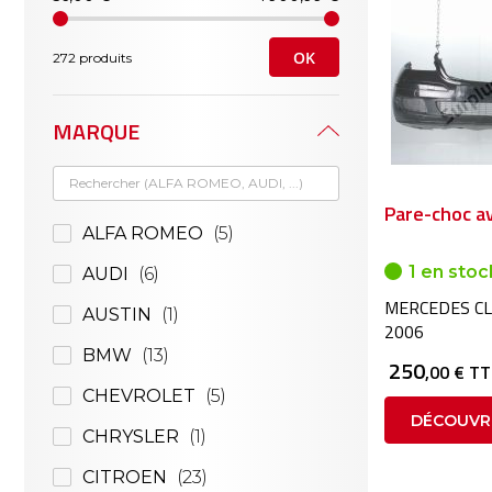
OK
272 produits
MARQUE
Pare-choc a
ALFA ROMEO
5
1 en stoc
AUDI
6
MERCEDES CL
AUSTIN
1
2006
BMW
13
250
,00 € T
CHEVROLET
5
DÉCOUVR
CHRYSLER
1
CITROEN
23