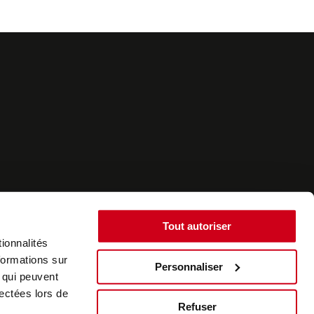
Tout autoriser
ionnalités
formations sur
Personnaliser
, qui peuvent
©2022 - SurplusAuto - Réalisation : datasolution.fr
lectées lors de
Refuser