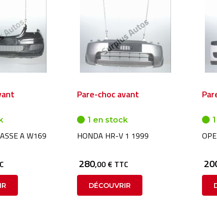
vant
Pare-choc avant
Par
k
1 en stock
1
ASSE A W169
HONDA HR-V 1 1999
OPE
280
20
TC
,00 € TTC
IR
DÉCOUVRIR