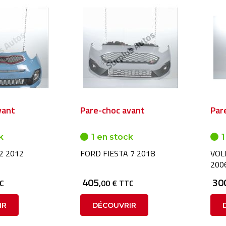
vant
Pare-choc avant
Par
k
1 en stock
1
2 2012
FORD FIESTA 7 2018
VOL
200
405
30
TC
,00 € TTC
IR
DÉCOUVRIR