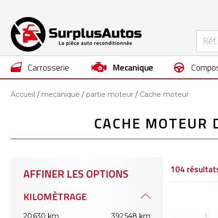
carrosserie
mecanique
compos
Accueil
mecanique
partie moteur
Cache moteur
CACHE MOTEUR D
104
résultat
AFFINER LES OPTIONS
KILOMÈTRAGE
20 630 km
392 548 km