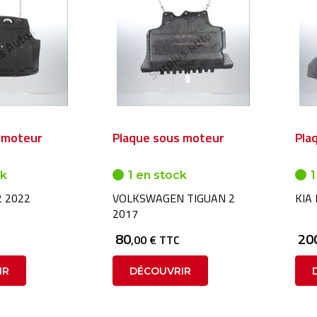
 moteur
Plaque sous moteur
Pla
ck
1 en stock
1
 2022
VOLKSWAGEN TIGUAN 2
KIA 
2017
80
20
,00 € TTC
IR
DÉCOUVRIR