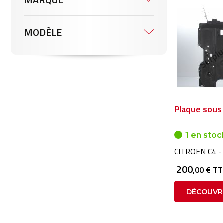
MODÈLE
Plaque sous
1 en stoc
CITROEN C4 -
200
,00 € T
DÉCOUVR