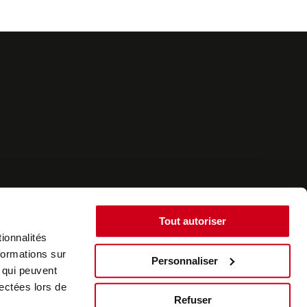
Tout autoriser
ionnalités
formations sur
Personnaliser
, qui peuvent
©2022 - SurplusAuto - Réalisation : datasolution.fr
lectées lors de
Refuser