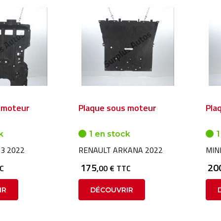
 moteur
Plaque sous moteur
Pla
k
1 en stock
1
 3 2022
RENAULT ARKANA 2022
MINI
175
20
TC
,00 € TTC
IR
DÉCOUVRIR