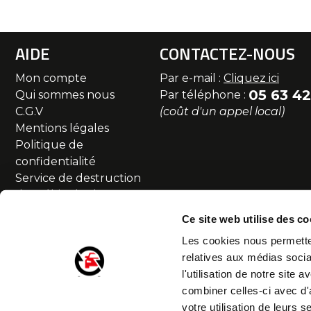
AIDE
CONTACTEZ-NOUS
Mon compte
Par e-mail :
Cliquez ici
05 63 42
Qui sommes nous
Par téléphone :
C.G.V
(coût d'un appel local)
Mentions légales
Politique de
confidentialité
Service de destruction
des véhicules hors
d'usage
Ce site web utilise des co
Commande et livraison
Les cookies nous permetten
SAV et Retour
relatives aux médias socia
Partenaires
l'utilisation de notre site
Accessibilité numérique
combiner celles-ci avec d'
Droit de rétractation
votre utilisation de leurs s