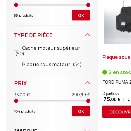
OK
99 produits
TYPE DE PIÈCE
Cache moteur supérieur
50
Plaque sous
Plaque sous moteur
54
2 en sto
PRIX
FORD PUMA 2
à partir de
36,00 €
290,99 €
75
,00 € TTC
OK
104 produits
DÉCOUVR
MARQUE