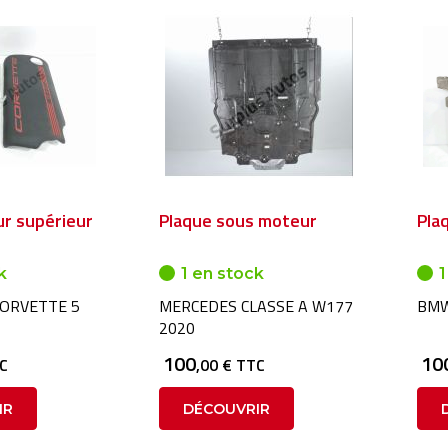
r supérieur
Plaque sous moteur
Pla
k
1 en stock
1
ORVETTE 5
MERCEDES CLASSE A W177
BMW
2020
100
10
TC
,00 € TTC
IR
DÉCOUVRIR