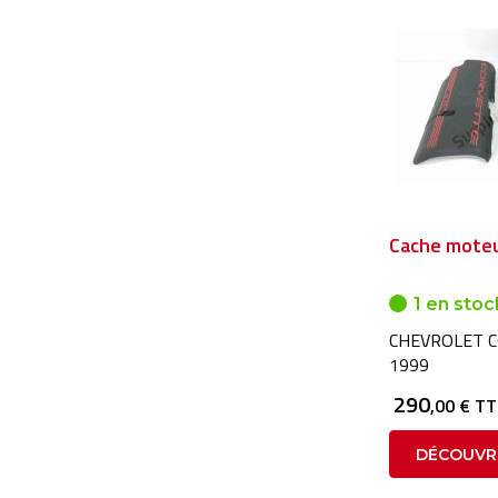
Cache moteu
1 en stoc
CHEVROLET C
1999
290
,00 € T
DÉCOUVR