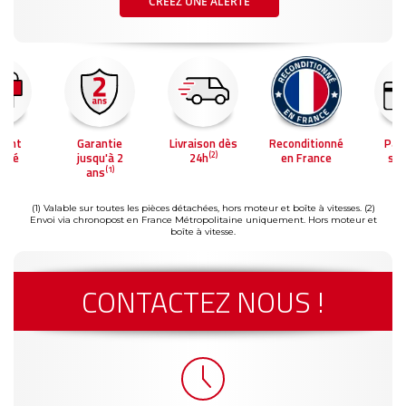
CRÉEZ UNE ALERTE
ment
Garantie
Livraison dès
Reconditionné
Pai
(2)
risé
jusqu'à 2
24h
en France
séc
(1)
ans
(1) Valable sur toutes les pièces détachées, hors moteur et boîte à vitesses.
(2)
Envoi via chronopost en France Métropolitaine uniquement. Hors moteur et
boîte à vitesse.
CONTACTEZ NOUS !