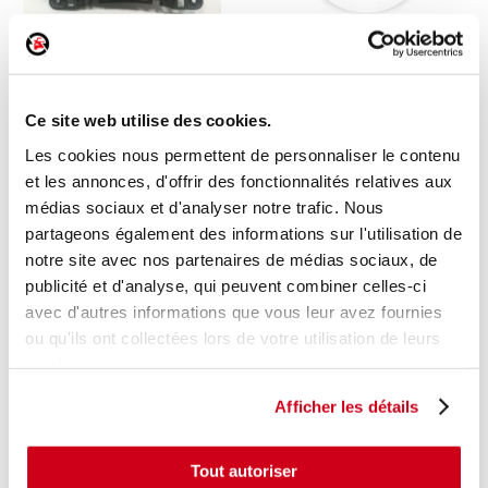
Cendrier
Cendrier
Ce site web utilise des cookies.
1 en stock
2 en stock
Les cookies nous permettent de personnaliser le contenu
AUDI Q5 - 1 2008
LEXUS IS 2 2010
et les annonces, d'offrir des fonctionnalités relatives aux
à partir de
15
15
,00 € TTC
,00 € TTC
médias sociaux et d'analyser notre trafic. Nous
partageons également des informations sur l'utilisation de
DÉCOUVRIR
DÉCOUVRIR
notre site avec nos partenaires de médias sociaux, de
publicité et d'analyse, qui peuvent combiner celles-ci
avec d'autres informations que vous leur avez fournies
ou qu'ils ont collectées lors de votre utilisation de leurs
services.
Afficher les détails
Tout autoriser