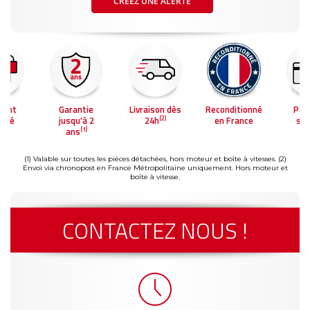
CRÉEZ UNE ALERTE
ment
Garantie
Livraison dès
Reconditionné
Pai
(2)
risé
jusqu'à 2
24h
en France
séc
(1)
ans
(1) Valable sur toutes les pièces détachées, hors moteur et boîte à vitesses.
(2)
Envoi via chronopost en France Métropolitaine uniquement. Hors moteur et
boîte à vitesse.
CONTACTEZ NOUS !