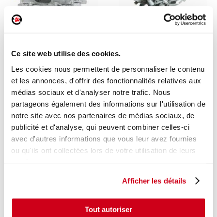
Onduleur convertisseur
Réducteur électrique
Ce site web utilise des cookies.
1 en stock
1 en stock
Les cookies nous permettent de personnaliser le contenu
TOYOTA YARIS 3 2015
DS DS7 CROSSBACK 2022
et les annonces, d'offrir des fonctionnalités relatives aux
900
2 900
,00 € TTC
,00 € TTC
médias sociaux et d'analyser notre trafic. Nous
partageons également des informations sur l'utilisation de
DÉCOUVRIR
DÉCOUVRIR
notre site avec nos partenaires de médias sociaux, de
publicité et d'analyse, qui peuvent combiner celles-ci
avec d'autres informations que vous leur avez fournies
ou qu'ils ont collectées lors de votre utilisation de leurs
services.
Afficher les détails
Tout autoriser