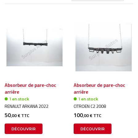
or
dé
Absorbeur de pare-choc
Absorbeur de pare-choc
arrière
arrière
1 en stock
1 en stock
RENAULT ARKANA 2022
CITROEN C2 2008
50
100
,00 € TTC
,00 € TTC
DÉCOUVRIR
DÉCOUVRIR