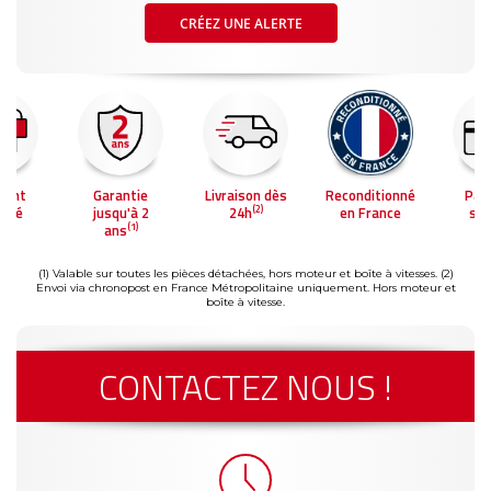
CRÉEZ UNE ALERTE
ment
Garantie
Livraison dès
Reconditionné
Pai
(2)
risé
jusqu'à 2
24h
en France
séc
(1)
ans
(1) Valable sur toutes les pièces détachées, hors moteur et boîte à vitesses.
(2)
Envoi via chronopost en France Métropolitaine uniquement. Hors moteur et
boîte à vitesse.
CONTACTEZ NOUS !