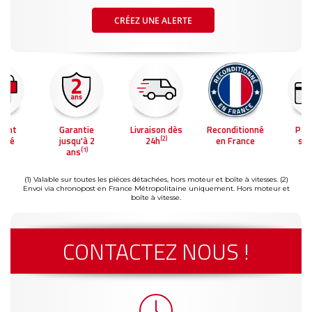
CRÉEZ UNE ALERTE
ment
Garantie
Livraison dès
Reconditionné
Pai
(2)
risé
jusqu'à 2
24h
en France
séc
(1)
ans
(1) Valable sur toutes les pièces détachées, hors moteur et boîte à vitesses.
(2)
Envoi via chronopost en France Métropolitaine uniquement. Hors moteur et
boîte à vitesse.
CONTACTEZ NOUS !