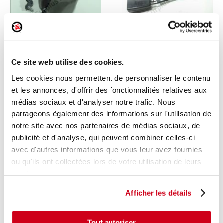
Ceinture arrière droite
Prétensionneur avant
Ce site web utilise des cookies.
gauche
Les cookies nous permettent de personnaliser le contenu
1 en stock
1 en stock
et les annonces, d'offrir des fonctionnalités relatives aux
CITROEN C4 - 3 2022
PEUGEOT 5008 - 1 2015
médias sociaux et d'analyser notre trafic. Nous
167
40
,00 € TTC
,00 € TTC
partageons également des informations sur l'utilisation de
notre site avec nos partenaires de médias sociaux, de
DÉCOUVRIR
DÉCOUVRIR
publicité et d'analyse, qui peuvent combiner celles-ci
avec d'autres informations que vous leur avez fournies
ou qu'ils ont collectées lors de votre utilisation de leurs
services.
Afficher les détails
Tout autoriser