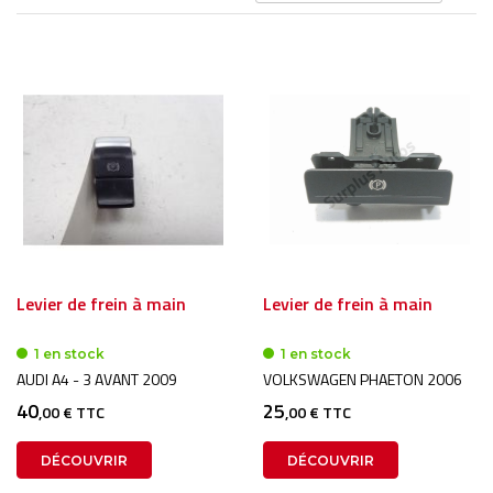
or
dé
Levier de frein à main
Levier de frein à main
1 en stock
1 en stock
AUDI A4 - 3 AVANT 2009
VOLKSWAGEN PHAETON 2006
40
25
,00 € TTC
,00 € TTC
DÉCOUVRIR
DÉCOUVRIR