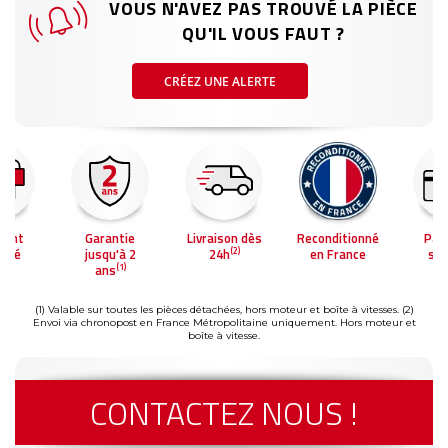
VOUS N'AVEZ PAS TROUVÉ LA PIÈCE
QU'IL VOUS FAUT ?
CRÉEZ UNE ALERTE
ment
Garantie
Livraison dès
Reconditionné
Pai
(2)
risé
jusqu'à 2
24h
en France
séc
(1)
ans
(1) Valable sur toutes les pièces détachées, hors moteur et boîte à vitesses.
(2)
Envoi via chronopost en France Métropolitaine uniquement. Hors moteur et
boîte à vitesse.
CONTACTEZ NOUS !