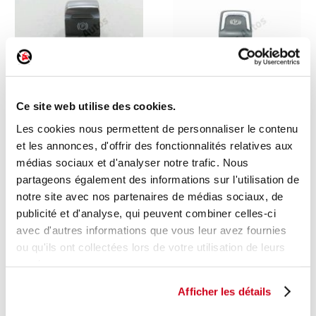
Ce site web utilise des cookies.
Levier de frein à main
Levier de frein à main
Les cookies nous permettent de personnaliser le contenu
et les annonces, d'offrir des fonctionnalités relatives aux
1 en stock
1 en stock
médias sociaux et d'analyser notre trafic. Nous
AUDI A5 - 1 SPORTBACK 2010
OPEL ASTRA J 2011
partageons également des informations sur l'utilisation de
86
84
,00 € TTC
,00 € TTC
notre site avec nos partenaires de médias sociaux, de
publicité et d'analyse, qui peuvent combiner celles-ci
DÉCOUVRIR
DÉCOUVRIR
avec d'autres informations que vous leur avez fournies
ou qu'ils ont collectées lors de votre utilisation de leurs
services.
Afficher les détails