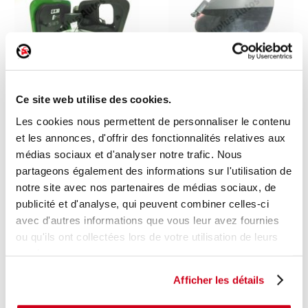
Trappe de recharge
Trappe de recharge
Ce site web utilise des cookies.
Les cookies nous permettent de personnaliser le contenu
1 en stock
1 en stock
et les annonces, d'offrir des fonctionnalités relatives aux
OPEL MOKKA 2 2021
MG MG 4 2022
médias sociaux et d'analyser notre trafic. Nous
53
75
,00 € TTC
,00 € TTC
partageons également des informations sur l'utilisation de
notre site avec nos partenaires de médias sociaux, de
DÉCOUVRIR
DÉCOUVRIR
publicité et d'analyse, qui peuvent combiner celles-ci
avec d'autres informations que vous leur avez fournies
ou qu'ils ont collectées lors de votre utilisation de leurs
services.
Afficher les détails