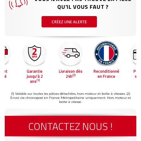
QU'IL VOUS FAUT ?
CRÉEZ UNE ALERTE
ment
Garantie
Livraison dès
Reconditionné
Pai
(2)
risé
jusqu'à 2
24h
en France
séc
(1)
ans
(1) Valable sur toutes les pièces détachées, hors moteur et boîte à vitesses.
(2)
Envoi via chronopost en France Métropolitaine uniquement. Hors moteur et
boîte à vitesse.
CONTACTEZ NOUS !