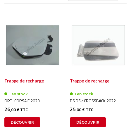
or
dé
Trappe de recharge
Trappe de recharge
1 en stock
1 en stock
OPEL CORSA F 2023
DS DS7 CROSSBACK 2022
26
25
,00 € TTC
,00 € TTC
DÉCOUVRIR
DÉCOUVRIR