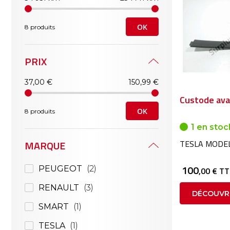
OK
8 produits
PRIX
37,00 €
150,99 €
Custode ava
OK
8 produits
1 en stoc
MARQUE
TESLA MODEL
100
PEUGEOT
2
,00 € T
RENAULT
3
DÉCOUVR
SMART
1
TESLA
1