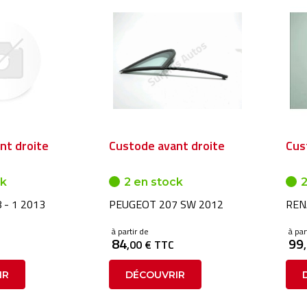
nt droite
Custode avant droite
Cus
ck
2 en stock
2
 - 1 2013
PEUGEOT 207 SW 2012
REN
à partir de
à par
84
99
,00 € TTC
IR
DÉCOUVRIR