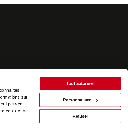
Tout autoriser
ionnalités
formations sur
Personnaliser
, qui peuvent
©2022 - SurplusAuto - Réalisation : datasolution.fr
lectées lors de
Refuser