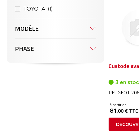
TOYOTA
1
MODÈLE
PHASE
Custode ava
3 en sto
PEUGEOT 208
à partir de
81
,00 € TTC
DÉCOUVR