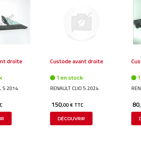
nt droite
Custode avant droite
Cus
k
1 en stock
1
 S 2014
RENAULT CLIO 5 2024
REN
150
80
TC
,00 € TTC
IR
DÉCOUVRIR