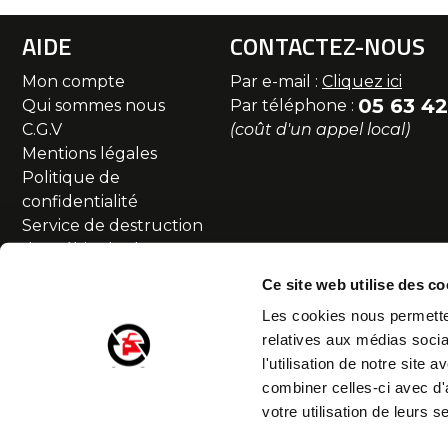
AIDE
CONTACTEZ-NOUS
Mon compte
Par e-mail :
Cliquez ici
05 63 42
Qui sommes nous
Par téléphone :
C.G.V
(coût d'un appel local)
Mentions légales
Politique de
confidentialité
Service de destruction
des véhicules hors
d'usage
Ce site web utilise des co
Commande et livraison
Les cookies nous permetten
SAV et Retour
relatives aux médias socia
Partenaires
l'utilisation de notre site
Accessibilité numérique
combiner celles-ci avec d'
Droit de rétractation
votre utilisation de leurs s