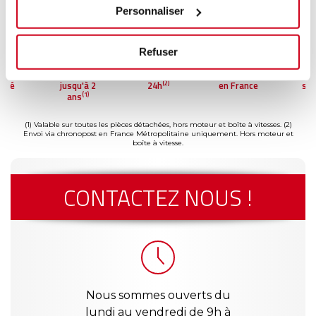
Personnaliser
Refuser
ment
Garantie
Livraison dès
Reconditionné
Pai
(2)
risé
jusqu'à 2
24h
en France
séc
(1)
ans
(1) Valable sur toutes les pièces détachées, hors moteur et boîte à vitesses.
(2)
Envoi via chronopost en France Métropolitaine uniquement. Hors moteur et
boîte à vitesse.
CONTACTEZ NOUS !
Nous sommes ouverts du
lundi au vendredi de 9h à