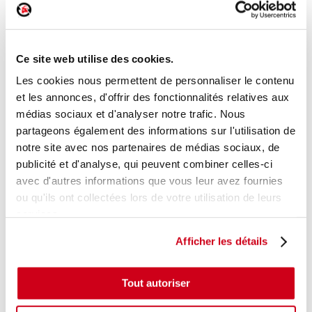
Volant
Réf. :
172808
+ photos
Réf. constructeur :
B0007577ZD
Ce site web utilise des cookies.
Modèle d'origine :
CITROEN C1 - 2
2014
Les cookies nous permettent de personnaliser le contenu
Modèle de provenance
et les annonces, d'offrir des fonctionnalités relatives aux
médias sociaux et d'analyser notre trafic. Nous
Caractéristiques techniques
partageons également des informations sur l'utilisation de
35
,00 € TTC
notre site avec nos partenaires de médias sociaux, de
En stock
publicité et d'analyse, qui peuvent combiner celles-ci
avec d'autres informations que vous leur avez fournies
AJOUTER AU PANIER
ou qu'ils ont collectées lors de votre utilisation de leurs
services.
Afficher les détails
Tout autoriser