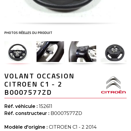
Skip
VOLANT OCCASION
to
the
CITROEN C1 - 2
beginning
of
B0007577ZD
the
images
gallery
Réf. véhicule :
152611
Réf. constructeur :
B0007577ZD
Modèle d'origine :
CITROEN C1 - 2 2014