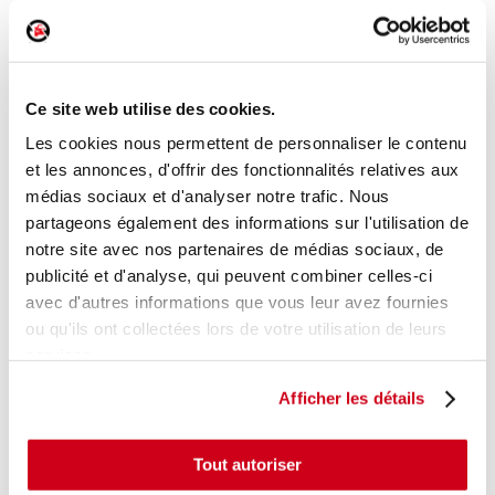
Serrure de porte avant droite
Réf. :
179411
Ce site web utilise des cookies.
+ photos
Réf. constructeur :
9832797780
Modèle d'origine :
CITROEN C4 - 3
2020
Les cookies nous permettent de personnaliser le contenu
et les annonces, d'offrir des fonctionnalités relatives aux
Modèle de provenance
médias sociaux et d'analyser notre trafic. Nous
partageons également des informations sur l'utilisation de
Caractéristiques techniques
notre site avec nos partenaires de médias sociaux, de
31
,00 € TTC
En stock
publicité et d'analyse, qui peuvent combiner celles-ci
avec d'autres informations que vous leur avez fournies
AJOUTER AU PANIER
ou qu'ils ont collectées lors de votre utilisation de leurs
services.
Afficher les détails
Tout autoriser