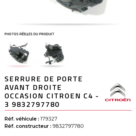
Skip
SERRURE DE PORTE
to
the
AVANT DROITE
beginning
of
OCCASION CITROEN C4 -
the
3 9832797780
images
gallery
Réf. véhicule :
179327
Réf. constructeur :
9832797780