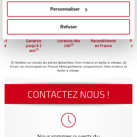
Personnaliser
Refuser
ment
Garantie
Livraison dès
Reconditionné
Pai
(2)
risé
jusqu'à 2
24h
en France
séc
(1)
ans
(1) Valable sur toutes les pièces détachées, hors moteur et boîte à vitesses.
(2)
Envoi via chronopost en France Métropolitaine uniquement. Hors moteur et
boîte à vitesse.
CONTACTEZ NOUS !
Nous sommes ouverts du