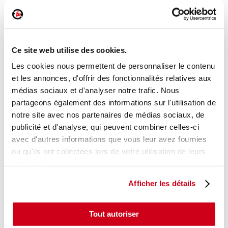
Serrure de porte avant droite
Réf. :
174091
Ce site web utilise des cookies.
+ photos
Réf. constructeur :
9826143980
Modèle d'origine :
DS DS3 CROSSBACK
2018
Les cookies nous permettent de personnaliser le contenu
et les annonces, d'offrir des fonctionnalités relatives aux
Modèle de provenance
médias sociaux et d'analyser notre trafic. Nous
partageons également des informations sur l'utilisation de
Caractéristiques techniques
notre site avec nos partenaires de médias sociaux, de
60
,00 € TTC
En stock
publicité et d'analyse, qui peuvent combiner celles-ci
avec d'autres informations que vous leur avez fournies
AJOUTER AU PANIER
ou qu'ils ont collectées lors de votre utilisation de leurs
services.
Afficher les détails
Tout autoriser