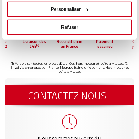
Personnaliser
Refuser
ntie
Livraison dès
Reconditionné
Paiement
Gar
(2)
'à 2
24h
en France
sécurisé
jus
(1)
s
a
(1) Valable sur toutes les pièces détachées, hors moteur et boîte à vitesses.
(2)
Envoi via chronopost en France Métropolitaine uniquement. Hors moteur et
boîte à vitesse.
CONTACTEZ NOUS !
Nous sommes ouverts du