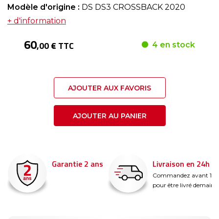
Modèle d'origine :
DS DS3 CROSSBACK 2020
+ d'information
60
,00 € TTC
4 en stock
AJOUTER AUX FAVORIS
AJOUTER AU PANIER
Garantie 2 ans
Livraison en 24h
é
Commandez avant 14
pour être livré demain !