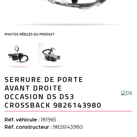
Skip
SERRURE DE PORTE
to
the
AVANT DROITE
beginning
of
OCCASION DS DS3
the
CROSSBACK 9826143980
images
gallery
Réf. véhicule :
181965
Réf. constructeur :
9826143980