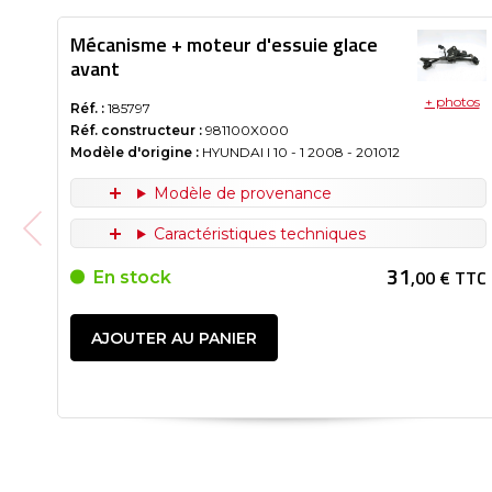
Mécanisme + moteur d'essuie glace
avant
+ photos
Réf. :
185797
Réf. constructeur :
981100X000
Modèle d'origine :
HYUNDAI I 10 - 1
2008
- 201012
Modèle de provenance
Caractéristiques techniques
31
,00 € TTC
En stock
AJOUTER AU PANIER