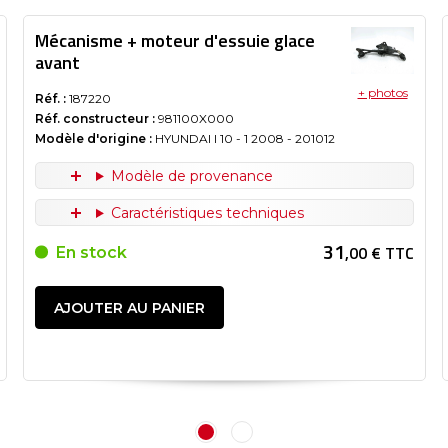
Mécanisme + moteur d'essuie glace
avant
+ photos
Réf. :
187220
Réf. constructeur :
981100X000
Modèle d'origine :
HYUNDAI I 10 - 1
2008
- 201012
Modèle de provenance
Caractéristiques techniques
31
,00 € TTC
En stock
AJOUTER AU PANIER