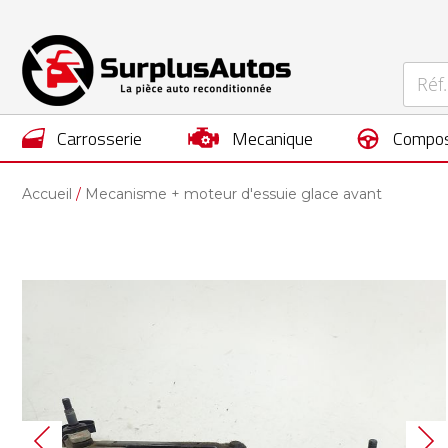
carrosserie
mecanique
compos
Accueil
Mecanisme + moteur d'essuie glace avant
Skip
to
the
end
of
the
images
gallery