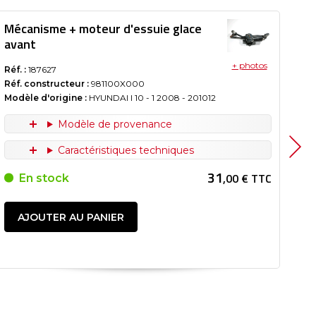
Mécanisme + moteur d'essuie glace
Mé
avant
av
+ photos
Réf. :
187627
Réf.
Réf. constructeur :
981100X000
Réf
Modèle d'origine :
HYUNDAI I 10 - 1
2008
- 201012
Mod
Modèle de provenance
Caractéristiques techniques
31
,00 € TTC
En stock
AJOUTER AU PANIER