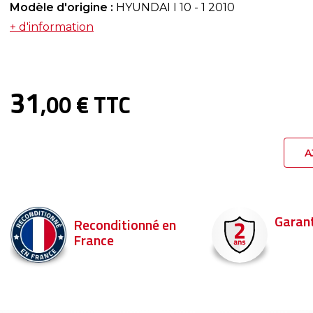
Modèle d'origine :
HYUNDAI I 10 - 1 2010
+ d'information
31
,00 € TTC
A
Garantie 2 ans
Livraison en 
Commandez ava
pour être livré d