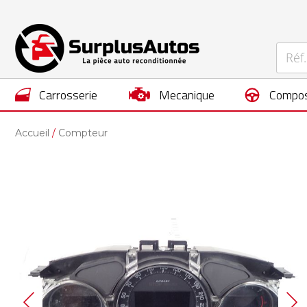
carrosserie
mecanique
compos
Accueil
Compteur
Skip
to
the
end
of
the
images
gallery