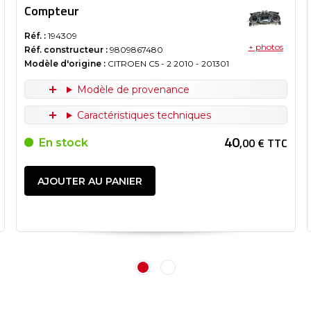
Compteur
Réf. :
194309
+ photos
Réf. constructeur :
9809867480
Modèle d'origine :
CITROEN C5 - 2
2010
- 201301
Modèle de provenance
Caractéristiques techniques
40
,00 € TTC
En stock
AJOUTER AU PANIER