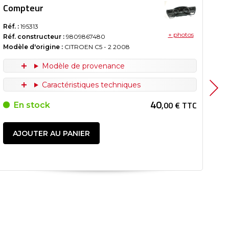
Compteur
Co
Réf. :
195313
Réf.
+ photos
Réf. constructeur :
9809867480
Réf
Modèle d'origine :
CITROEN C5 - 2
2008
Mod
Modèle de provenance
Caractéristiques techniques
40
,00 € TTC
En stock
AJOUTER AU PANIER