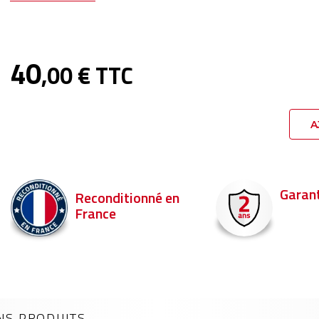
40
,00 € TTC
A
Garantie 2 ans
Livraison en 
Commandez ava
pour être livré d
NS PRODUITS