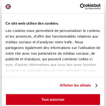
Moteur d'essuie glace arrière
Réf. :
152205
Ce site web utilise des cookies.
+ photos
Réf. constructeur :
9678423580
Modèle d'origine :
PEUGEOT 2008 - 1
2013
- 201609
Les cookies nous permettent de personnaliser le contenu
et les annonces, d'offrir des fonctionnalités relatives aux
Modèle de provenance
médias sociaux et d'analyser notre trafic. Nous
partageons également des informations sur l'utilisation de
Caractéristiques techniques
notre site avec nos partenaires de médias sociaux, de
20
,00 € TTC
En stock
publicité et d'analyse, qui peuvent combiner celles-ci
avec d'autres informations que vous leur avez fournies
AJOUTER AU PANIER
ou qu'ils ont collectées lors de votre utilisation de leurs
services.
Afficher les détails
Tout autoriser