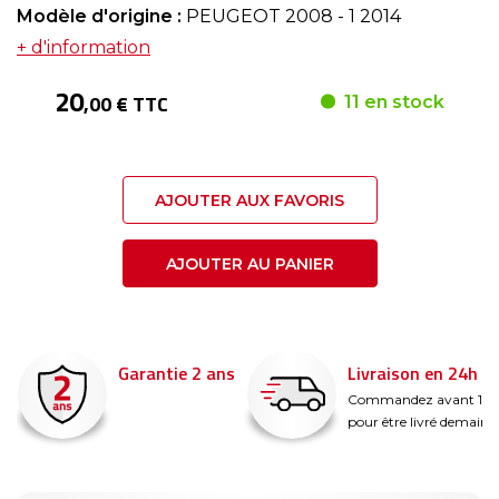
Modèle d'origine :
PEUGEOT 2008 - 1 2014
+ d'information
20
,00 € TTC
11 en stock
AJOUTER AUX FAVORIS
AJOUTER AU PANIER
Garantie 2 ans
Livraison en 24h
é
Commandez avant 14
pour être livré demain !