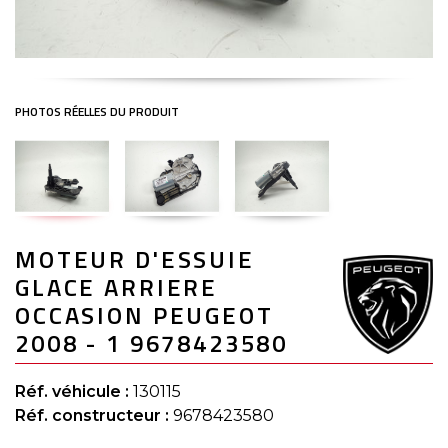
Skip
MOTEUR D'ESSUIE
to
the
GLACE ARRIERE
beginning
of
OCCASION PEUGEOT
the
2008 - 1 9678423580
images
gallery
Réf. véhicule :
130115
Réf. constructeur :
9678423580