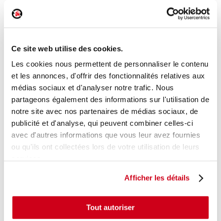
Commande de chauffage
Réf. :
154377
Ce site web utilise des cookies.
+ photos
Réf. constructeur :
9678312580
Modèle d'origine :
CITROEN DS3 - 1
2009
- 201403
Les cookies nous permettent de personnaliser le contenu
et les annonces, d'offrir des fonctionnalités relatives aux
Modèle de provenance
médias sociaux et d'analyser notre trafic. Nous
partageons également des informations sur l'utilisation de
Caractéristiques techniques
notre site avec nos partenaires de médias sociaux, de
22
,00 € TTC
En stock
publicité et d'analyse, qui peuvent combiner celles-ci
avec d'autres informations que vous leur avez fournies
AJOUTER AU PANIER
ou qu'ils ont collectées lors de votre utilisation de leurs
services.
Afficher les détails
Tout autoriser