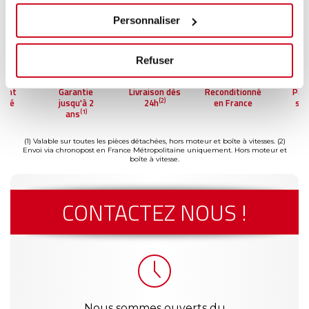
Personnaliser
Refuser
ment
Garantie
Livraison dès
Reconditionné
Pai
(2)
risé
jusqu'à 2
24h
en France
séc
(1)
ans
(1) Valable sur toutes les pièces détachées, hors moteur et boîte à vitesses.
(2)
Envoi via chronopost en France Métropolitaine uniquement. Hors moteur et
boîte à vitesse.
CONTACTEZ NOUS !
Nous sommes ouverts du