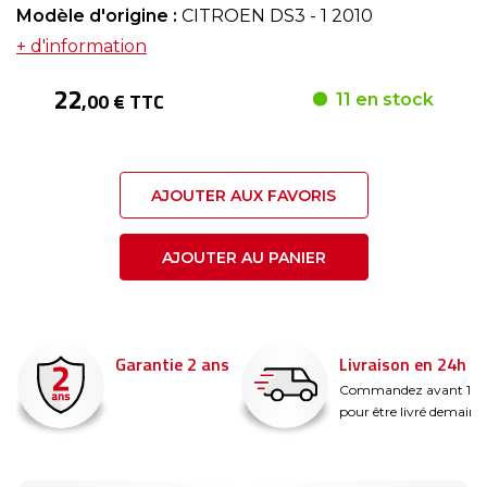
Modèle d'origine :
CITROEN DS3 - 1 2010
+ d'information
22
,00 € TTC
11 en stock
AJOUTER AUX FAVORIS
AJOUTER AU PANIER
Garantie 2 ans
Livraison en 24h
é
Commandez avant 14
pour être livré demain !