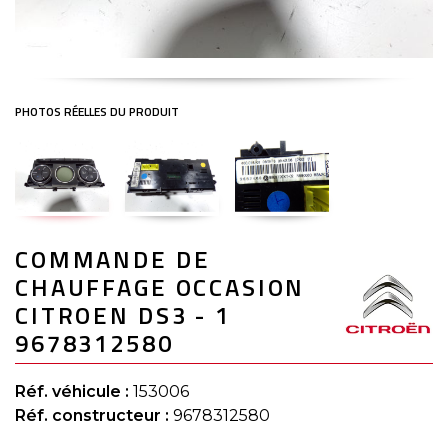
Skip
COMMANDE DE
to
the
CHAUFFAGE OCCASION
beginning
of
CITROEN DS3 - 1
the
9678312580
images
gallery
Réf. véhicule :
153006
Réf. constructeur :
9678312580