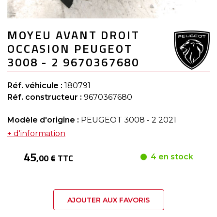
Skip
MOYEU AVANT DROIT
to
the
OCCASION PEUGEOT
beginning
of
3008 - 2 9670367680
the
images
gallery
Réf. véhicule :
180791
Réf. constructeur :
9670367680
Modèle d'origine :
PEUGEOT 3008 - 2 2021
+ d'information
45
,00 € TTC
4 en stock
AJOUTER AUX FAVORIS