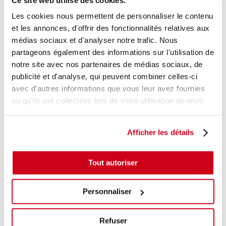
45
,00 € TTC
En stock
Les cookies nous permettent de personnaliser le contenu
et les annonces, d'offrir des fonctionnalités relatives aux
AJOUTER AU PANIER
médias sociaux et d'analyser notre trafic. Nous
partageons également des informations sur l'utilisation de
notre site avec nos partenaires de médias sociaux, de
publicité et d'analyse, qui peuvent combiner celles-ci
avec d'autres informations que vous leur avez fournies
ou qu'ils ont collectées lors de votre utilisation de leurs
services.
Afficher les détails
Tout autoriser
Personnaliser
ment
Garantie
Livraison dès
Reconditionné
Pai
(2)
risé
jusqu'à 2
24h
en France
séc
(1)
ans
Refuser