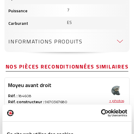
7
Puissance
ES
Carburant
INFORMATIONS PRODUITS
NOS PIÈCES RECONDITIONNÉES SIMILAIRES
Moyeu avant droit
Réf. :
184608
+ photos
Réf. constructeur :
9670367680
Modèle d'origine :
PEUGEOT RIFTER
2018
Modèle de provenance
Caractéristiques techniques
Ce site web utilise des cookies.