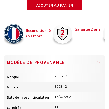
AJOUTER AU PANIER
Garantie 2 ans
Livraison en 24h
é
Commandez avant 14
pour être livré demain !
MODÈLE DE PROVENANCE
Informations
PEUGEOT
Marque
produits
3008 - 2
Modèle
16/02/2021
Date de mise en circulation
1199
Cylindrée