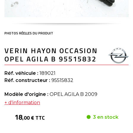
Skip
VERIN HAYON OCCASION
to
the
OPEL AGILA B 95515832
beginning
of
the
Réf. véhicule :
189021
images
gallery
Réf. constructeur :
95515832
Modèle d'origine :
OPEL AGILA B 2009
+ d'information
18
,00 € TTC
3 en stock