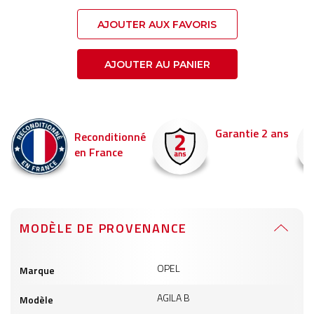
AJOUTER AUX FAVORIS
AJOUTER AU PANIER
Garantie 2 ans
Livraison en 2
ionné
e
Commandez avan
pour être livré dem
MODÈLE DE PROVENANCE
Informations
OPEL
Marque
produits
AGILA B
Modèle