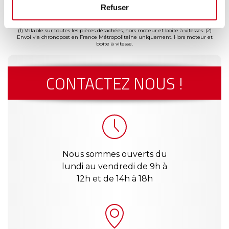
(2)
risé
jusqu'à 2
24h
en France
séc
Refuser
(1)
ans
(1) Valable sur toutes les pièces détachées, hors moteur et boîte à vitesses.
(2)
Envoi via chronopost en France Métropolitaine uniquement. Hors moteur et
boîte à vitesse.
CONTACTEZ NOUS !
Nous sommes ouverts du
lundi au vendredi de 9h à
12h et de 14h à 18h