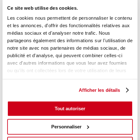
Modèle de provenance
Ce site web utilise des cookies.
Caractéristiques techniques
Les cookies nous permettent de personnaliser le contenu
et les annonces, d'offrir des fonctionnalités relatives aux
18
,00 € TTC
En stock
médias sociaux et d'analyser notre trafic. Nous
partageons également des informations sur l'utilisation de
AJOUTER AU PANIER
notre site avec nos partenaires de médias sociaux, de
publicité et d'analyse, qui peuvent combiner celles-ci
avec d'autres informations que vous leur avez fournies
ou qu'ils ont collectées lors de votre utilisation de leurs
services.
Afficher les détails
Tout autoriser
Personnaliser
ment
Garantie
Livraison dès
Reconditionné
Pai