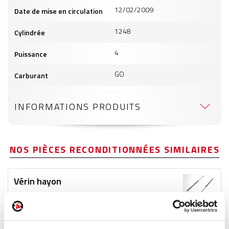
12/02/2009
Date de mise en circulation
1248
Cylindrée
4
Puissance
GO
Carburant
INFORMATIONS PRODUITS
NOS PIÈCES RECONDITIONNÉES SIMILAIRES
Vérin hayon
Réf. :
191918
+ photos
Réf. constructeur :
95515832
Modèle d'origine :
OPEL AGILA B
2008
- 201412