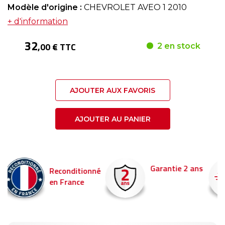
Modèle d'origine :
CHEVROLET AVEO 1 2010
+ d'information
32
,00 € TTC
2 en stock
AJOUTER AUX FAVORIS
AJOUTER AU PANIER
Garantie 2 ans
Livraison en 24h
é
Commandez avant 14
pour être livré demain !