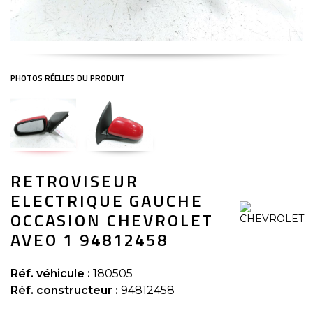
Skip
RETROVISEUR
to
the
ELECTRIQUE GAUCHE
beginning
of
OCCASION CHEVROLET
the
AVEO 1 94812458
images
gallery
Réf. véhicule :
180505
Réf. constructeur :
94812458