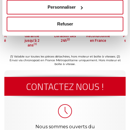
Personnaliser
Refuser
ment
Garantie
Livraison dès
Reconditionné
Pai
(2)
risé
jusqu'à 2
24h
en France
séc
(1)
ans
(1) Valable sur toutes les pièces détachées, hors moteur et boîte à vitesses.
(2)
Envoi via chronopost en France Métropolitaine uniquement. Hors moteur et
boîte à vitesse.
CONTACTEZ NOUS !
Nous sommes ouverts du