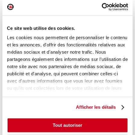
Rétroviseur électrique gauche
Réf. :
207041
Ce site web utilise des cookies.
+ photos
Réf. constructeur :
94812458
Les cookies nous permettent de personnaliser le contenu
Modèle d'origine :
CHEVROLET AVEO 1
2008
-
et les annonces, d'offrir des fonctionnalités relatives aux
201112
médias sociaux et d'analyser notre trafic. Nous
Modèle de provenance
partageons également des informations sur l'utilisation de
notre site avec nos partenaires de médias sociaux, de
Caractéristiques techniques
publicité et d'analyse, qui peuvent combiner celles-ci
32
,00 € TTC
En stock
avec d'autres informations que vous leur avez fournies
ou qu'ils ont collectées lors de votre utilisation de leurs
AJOUTER AU PANIER
services.
Afficher les détails
Tout autoriser