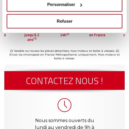
Personnaliser
Refuser
ment
Garantie
Livraison dès
Reconditionné
Pai
(2)
risé
jusqu'à 2
24h
en France
séc
(1)
ans
(1) Valable sur toutes les pièces détachées, hors moteur et boîte à vitesses.
(2)
Envoi via chronopost en France Métropolitaine uniquement. Hors moteur et
boîte à vitesse.
CONTACTEZ NOUS !
Nous sommes ouverts du
lundi au vendredi de 9h à