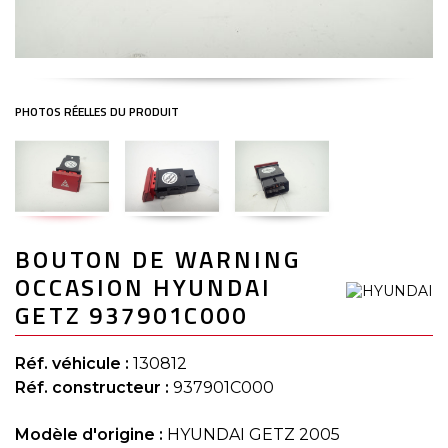
Skip
BOUTON DE WARNING
to
the
OCCASION HYUNDAI
beginning
of
GETZ 937901C000
the
images
gallery
Réf. véhicule :
130812
Réf. constructeur :
937901C000
Modèle d'origine :
HYUNDAI GETZ 2005