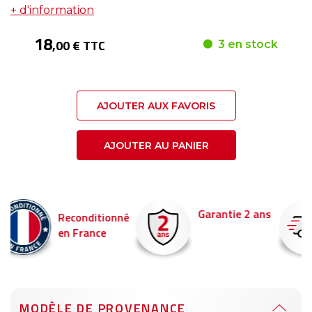
+ d'information
18
,00 € TTC
3 en stock
AJOUTER AUX FAVORIS
AJOUTER AU PANIER
Garantie 2 ans
Livraison en 24h
é
Commandez avant 14
pour être livré demain !
MODÈLE DE PROVENANCE