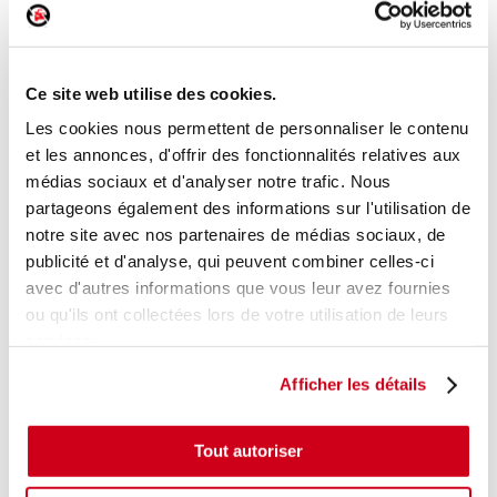
Bouton de warning
Réf. :
192407
+ photos
Réf. constructeur :
937901C000
Ce site web utilise des cookies.
Modèle d'origine :
HYUNDAI GETZ
2002
- 200511
Les cookies nous permettent de personnaliser le contenu
Modèle de provenance
et les annonces, d'offrir des fonctionnalités relatives aux
médias sociaux et d'analyser notre trafic. Nous
Caractéristiques techniques
partageons également des informations sur l'utilisation de
18
,00 € TTC
notre site avec nos partenaires de médias sociaux, de
En stock
publicité et d'analyse, qui peuvent combiner celles-ci
avec d'autres informations que vous leur avez fournies
AJOUTER AU PANIER
ou qu'ils ont collectées lors de votre utilisation de leurs
services.
Afficher les détails
Tout autoriser