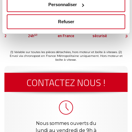
Personnaliser
Refuser
ntie
Livraison dès
Reconditionné
Paiement
Gar
(2)
'à 2
24h
en France
sécurisé
jus
(1)
s
a
(1) Valable sur toutes les pièces détachées, hors moteur et boîte à vitesses.
(2)
Envoi via chronopost en France Métropolitaine uniquement. Hors moteur et
boîte à vitesse.
CONTACTEZ NOUS !
Nous sommes ouverts du
lundi au vendredi de 9h à