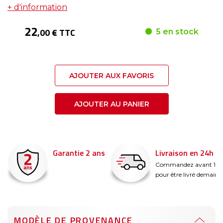
+ d'information
22
,00 € TTC
5 en stock
AJOUTER AUX FAVORIS
AJOUTER AU PANIER
Garantie 2 ans
Livraison en 24h
é
Commandez avant 14
pour être livré demain !
MODÈLE DE PROVENANCE