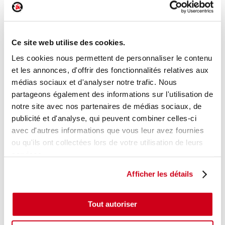
Feu arrière droit
Réf. :
176921
+ photos
Réf. constructeur :
93193680
Ce site web utilise des cookies.
Modèle d'origine :
OPEL AGILA B
2008
- 201412
Les cookies nous permettent de personnaliser le contenu
Modèle de provenance
et les annonces, d'offrir des fonctionnalités relatives aux
médias sociaux et d'analyser notre trafic. Nous
Caractéristiques techniques
partageons également des informations sur l'utilisation de
22
,00 € TTC
notre site avec nos partenaires de médias sociaux, de
En stock
publicité et d'analyse, qui peuvent combiner celles-ci
avec d'autres informations que vous leur avez fournies
AJOUTER AU PANIER
ou qu'ils ont collectées lors de votre utilisation de leurs
services.
Afficher les détails
Tout autoriser