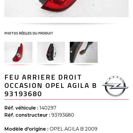
Skip
FEU ARRIERE DROIT
to
the
OCCASION OPEL AGILA B
beginning
of
93193680
the
images
gallery
Réf. véhicule :
140297
Réf. constructeur :
93193680
Modèle d'origine :
OPEL AGILA B 2009