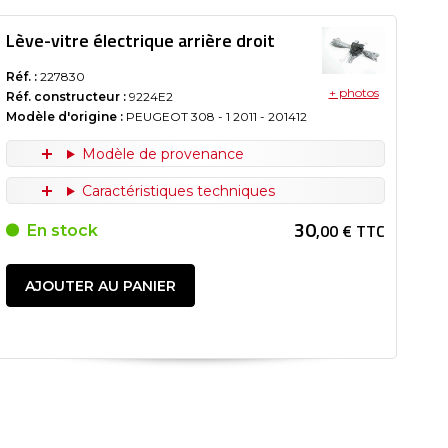
Lève-vitre électrique arrière droit
Réf. :
227830
+ photos
Réf. constructeur :
9224E2
Modèle d'origine :
PEUGEOT 308 - 1
2011
- 201412
Modèle de provenance
Caractéristiques techniques
30
,00 € TTC
En stock
AJOUTER AU PANIER