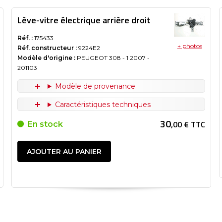
Lève-vitre électrique arrière droit
Réf. :
175433
+ photos
Réf. constructeur :
9224E2
Modèle d'origine :
PEUGEOT 308 - 1
2007
-
201103
Modèle de provenance
Caractéristiques techniques
30
,00 € TTC
En stock
AJOUTER AU PANIER