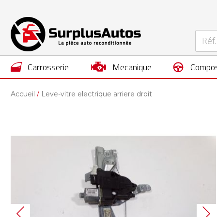
carrosserie
mecanique
compos
Accueil
Leve-vitre electrique arriere droit
Skip
to
the
end
of
the
images
gallery