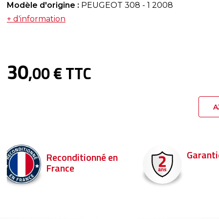
Modèle d'origine :
PEUGEOT 308 - 1 2008
+ d'information
30
,00 € TTC
A
Garantie 2 ans
Livraison en 
Commandez ava
pour être livré d