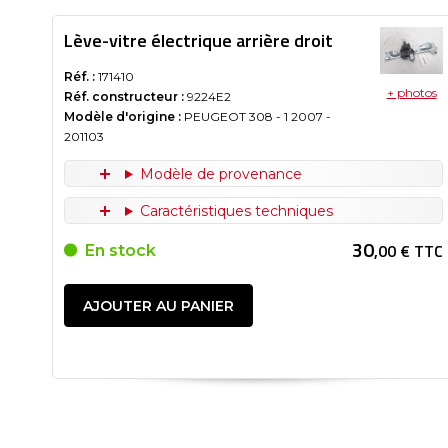
Lève-vitre électrique arrière droit
Réf. :
171410
+ photos
Réf. constructeur :
9224E2
Modèle d'origine :
PEUGEOT 308 - 1
2007
-
201103
Modèle de provenance
Caractéristiques techniques
30
,00 € TTC
En stock
AJOUTER AU PANIER