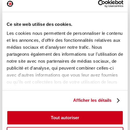
Lève-vitre manuel arrière gauche
Ce site web utilise des cookies.
Réf. :
184929
+ photos
Réf. constructeur :
9223A3
Les cookies nous permettent de personnaliser le contenu
Modèle d'origine :
PEUGEOT 207
2009
- 201306
et les annonces, d'offrir des fonctionnalités relatives aux
médias sociaux et d'analyser notre trafic. Nous
Modèle de provenance
partageons également des informations sur l'utilisation de
Caractéristiques techniques
notre site avec nos partenaires de médias sociaux, de
23
publicité et d'analyse, qui peuvent combiner celles-ci
,00 € TTC
En stock
avec d'autres informations que vous leur avez fournies
ou qu'ils ont collectées lors de votre utilisation de leurs
AJOUTER AU PANIER
services.
Afficher les détails
Tout autoriser