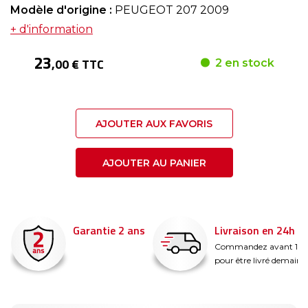
Modèle d'origine :
PEUGEOT 207 2009
+ d'information
23
,00 € TTC
2 en stock
AJOUTER AUX FAVORIS
AJOUTER AU PANIER
Garantie 2 ans
Livraison en 24h
é
Commandez avant 14
pour être livré demain !