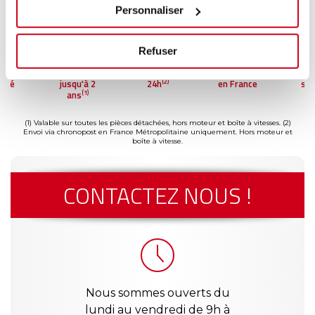
Personnaliser
Refuser
ment
Garantie
Livraison dès
Reconditionné
Pai
(2)
risé
jusqu'à 2
24h
en France
séc
(1)
ans
(1) Valable sur toutes les pièces détachées, hors moteur et boîte à vitesses.
(2)
Envoi via chronopost en France Métropolitaine uniquement. Hors moteur et
boîte à vitesse.
CONTACTEZ NOUS !
Nous sommes ouverts du
lundi au vendredi de 9h à