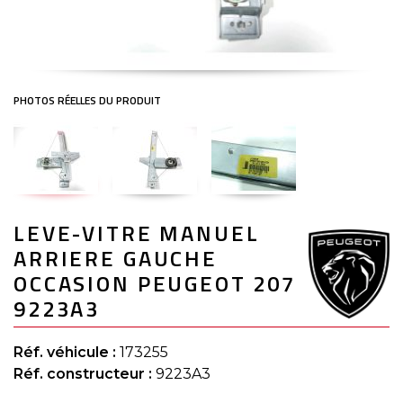
Skip
LEVE-VITRE MANUEL
to
the
ARRIERE GAUCHE
beginning
of
OCCASION PEUGEOT 207
the
9223A3
images
gallery
Réf. véhicule :
173255
Réf. constructeur :
9223A3