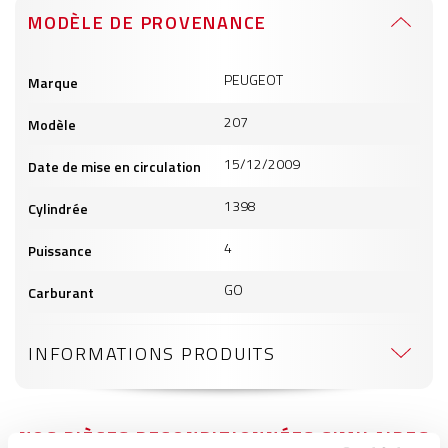
MODÈLE DE PROVENANCE
Informations
PEUGEOT
Marque
produits
207
Modèle
15/12/2009
Date de mise en circulation
1398
Cylindrée
4
Puissance
GO
Carburant
INFORMATIONS PRODUITS
NOS PIÈCES RECONDITIONNÉES SIMILAIRES