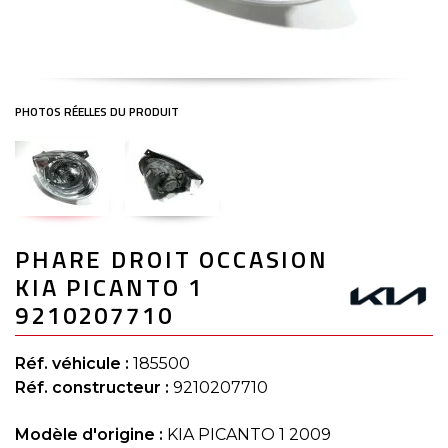
Skip
PHARE DROIT OCCASION
to
the
KIA PICANTO 1
beginning
of
9210207710
the
images
gallery
Réf. véhicule :
185500
Réf. constructeur :
9210207710
Modèle d'origine :
KIA PICANTO 1 2009