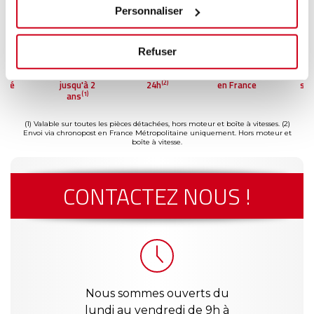
Personnaliser
Refuser
ment
Garantie
Livraison dès
Reconditionné
Pai
(2)
risé
jusqu'à 2
24h
en France
séc
(1)
ans
(1) Valable sur toutes les pièces détachées, hors moteur et boîte à vitesses.
(2)
Envoi via chronopost en France Métropolitaine uniquement. Hors moteur et
boîte à vitesse.
CONTACTEZ NOUS !
Nous sommes ouverts du
lundi au vendredi de 9h à