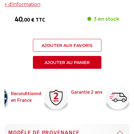
+ d'information
40
,00 € TTC
3 en stock
AJOUTER AUX FAVORIS
AJOUTER AU PANIER
Garantie 2 ans
Livraison en 24h
é
Commandez avant 14
pour être livré demain !
MODÈLE DE PROVENANCE