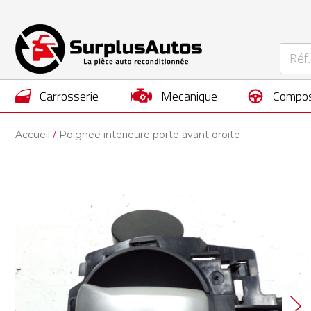
carrosserie
mecanique
compos
Accueil
Poignee interieure porte avant droite
Skip
to
the
end
of
the
images
gallery