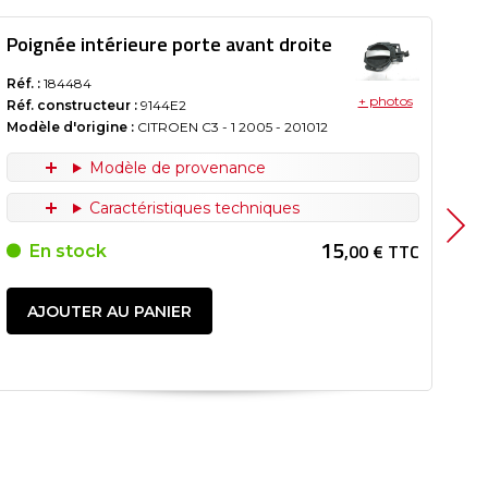
Poignée intérieure porte avant droite
Po
Réf. :
184484
Réf.
+ photos
Réf. constructeur :
9144E2
Réf
Modèle d'origine :
CITROEN C3 - 1
2005
- 201012
Mod
Modèle de provenance
Caractéristiques techniques
15
,00 € TTC
En stock
AJOUTER AU PANIER