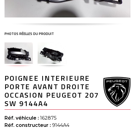
Skip
POIGNEE INTERIEURE
to
the
PORTE AVANT DROITE
beginning
of
OCCASION PEUGEOT 207
the
SW 9144A4
images
gallery
Réf. véhicule :
162875
Réf. constructeur :
9144A4