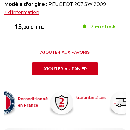
Modèle d'origine :
PEUGEOT 207 SW 2009
+ d'information
15
,00 € TTC
13 en stock
AJOUTER AUX FAVORIS
AJOUTER AU PANIER
Garantie 2 ans
Livraison en 24h
é
Commandez avant 14
pour être livré demain !