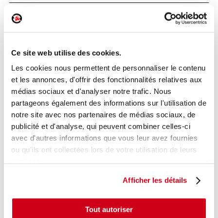
Poignée intérieure porte avant droite
Réf. :
150276
+ photos
Ce site web utilise des cookies.
Réf. constructeur :
9144A4
Modèle d'origine :
PEUGEOT 207
2006
- 200907
Les cookies nous permettent de personnaliser le contenu
et les annonces, d'offrir des fonctionnalités relatives aux
Modèle de provenance
médias sociaux et d'analyser notre trafic. Nous
Caractéristiques techniques
partageons également des informations sur l'utilisation de
15
notre site avec nos partenaires de médias sociaux, de
,00 € TTC
En stock
publicité et d'analyse, qui peuvent combiner celles-ci
avec d'autres informations que vous leur avez fournies
AJOUTER AU PANIER
ou qu'ils ont collectées lors de votre utilisation de leurs
services.
Afficher les détails
Tout autoriser