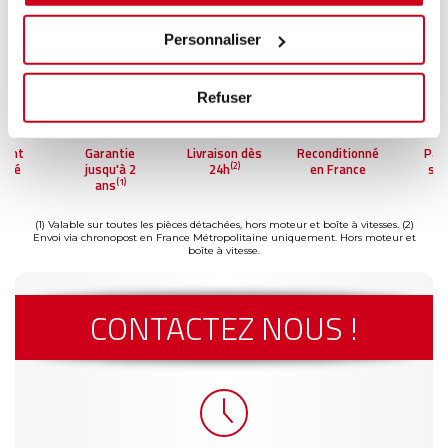
Personnaliser
Refuser
ment
Garantie
Livraison dès
Reconditionné
Pai
(2)
risé
jusqu'à 2
24h
en France
séc
(1)
ans
(1) Valable sur toutes les pièces détachées, hors moteur et boîte à vitesses.
(2)
Envoi via chronopost en France Métropolitaine uniquement. Hors moteur et
boîte à vitesse.
CONTACTEZ NOUS !