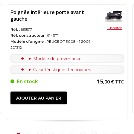
Poignée intérieure porte avant
gauche
+ photos
Réf. :
163577
Réf. constructeur :
9143T1
Modèle d'origine :
PEUGEOT 3008 - 1
2009
-
201312
Modèle de provenance
Caractéristiques techniques
15
,00 € TTC
En stock
AJOUTER AU PANIER