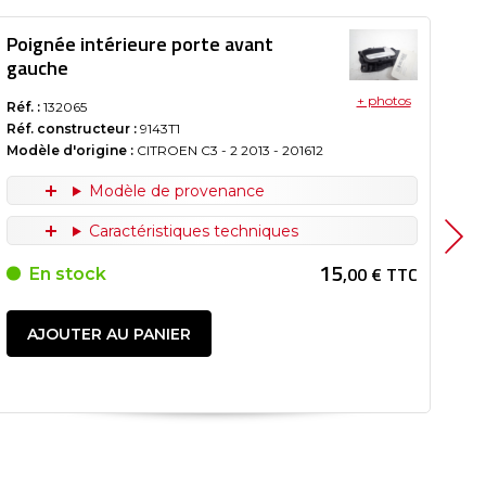
Poignée intérieure porte avant
Po
gauche
ga
+ photos
Réf. :
132065
Réf.
Réf. constructeur :
9143T1
Réf
Modèle d'origine :
CITROEN C3 - 2
2013
- 201612
Mod
201
Modèle de provenance
Caractéristiques techniques
15
,00 € TTC
En stock
AJOUTER AU PANIER