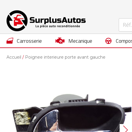
carrosserie
mecanique
compos
Accueil
Poignee interieure porte avant gauche
Skip
to
the
end
of
the
images
gallery