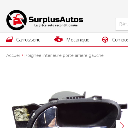
carrosserie
mecanique
compos
Accueil
Poignee interieure porte arriere gauche
Skip
to
the
end
of
the
images
gallery