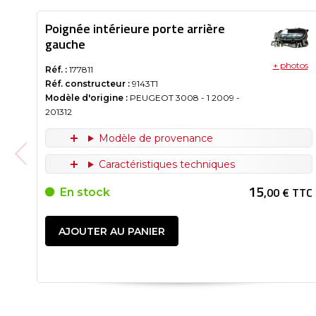
Poignée intérieure porte arrière
gauche
+ photos
Réf. :
177811
Réf. constructeur :
9143T1
Modèle d'origine :
PEUGEOT 3008 - 1
2009
-
201312
Modèle de provenance
Caractéristiques techniques
15
,00 € TTC
En stock
AJOUTER AU PANIER