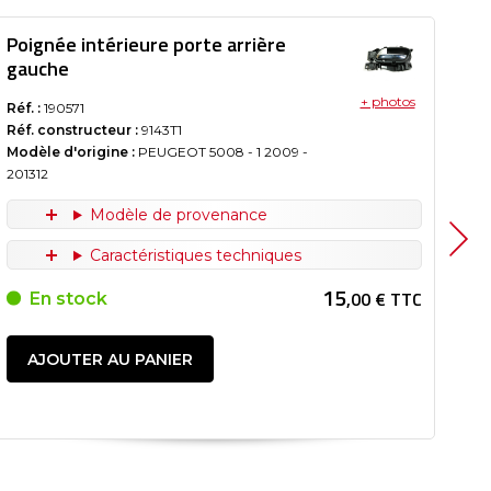
Poignée intérieure porte arrière
Po
gauche
ga
+ photos
Réf. :
190571
Réf.
Réf. constructeur :
9143T1
Réf
Modèle d'origine :
PEUGEOT 5008 - 1
2009
-
Mod
201312
201
Modèle de provenance
Caractéristiques techniques
15
,00 € TTC
En stock
AJOUTER AU PANIER