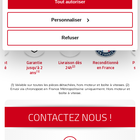
Tout autoriser
Personnaliser
Refuser
ment
Garantie
Livraison dès
Reconditionné
Pai
(2)
risé
jusqu'à 2
24h
en France
séc
(1)
ans
(1) Valable sur toutes les pièces détachées, hors moteur et boîte à vitesses.
(2)
Envoi via chronopost en France Métropolitaine uniquement. Hors moteur et
boîte à vitesse.
CONTACTEZ NOUS !