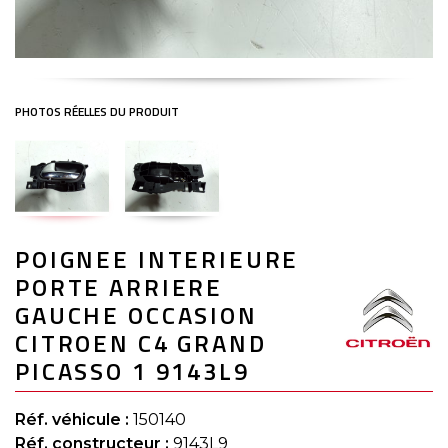
Skip
POIGNEE INTERIEURE
to
the
PORTE ARRIERE
beginning
of
GAUCHE OCCASION
the
CITROEN C4 GRAND
images
gallery
PICASSO 1 9143L9
Réf. véhicule :
150140
Réf. constructeur :
9143L9