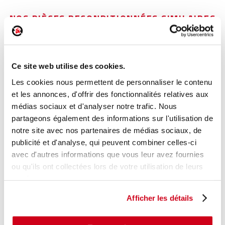
NOS PIÈCES RECONDITIONNÉES SIMILAIRES
Poignée intérieure porte arrière gauche
Ce site web utilise des cookies.
Réf. :
177698
+ photos
Réf. constructeur :
9143L9
Les cookies nous permettent de personnaliser le contenu
Modèle d'origine :
CITROEN C4 GRAND PICASSO 1
et les annonces, d'offrir des fonctionnalités relatives aux
2006
- 201010
médias sociaux et d'analyser notre trafic. Nous
Modèle de provenance
partageons également des informations sur l'utilisation de
notre site avec nos partenaires de médias sociaux, de
Caractéristiques techniques
publicité et d'analyse, qui peuvent combiner celles-ci
15
,00 € TTC
avec d'autres informations que vous leur avez fournies
En stock
ou qu'ils ont collectées lors de votre utilisation de leurs
services.
AJOUTER AU PANIER
Afficher les détails