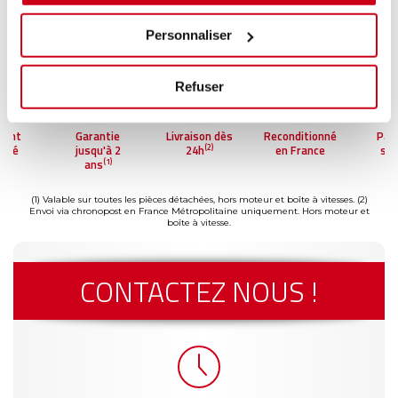
Personnaliser
Refuser
ment
Garantie
Livraison dès
Reconditionné
Pai
(2)
risé
jusqu'à 2
24h
en France
séc
(1)
ans
(1) Valable sur toutes les pièces détachées, hors moteur et boîte à vitesses.
(2)
Envoi via chronopost en France Métropolitaine uniquement. Hors moteur et
boîte à vitesse.
CONTACTEZ NOUS !