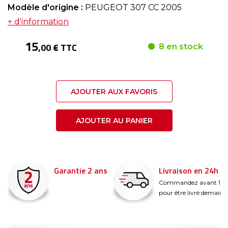
Modèle d'origine :
PEUGEOT 307 CC 2005
+ d'information
15
,00 € TTC
8 en stock
AJOUTER AUX FAVORIS
AJOUTER AU PANIER
Garantie 2 ans
Livraison en 24h
é
Commandez avant 14
pour être livré demain !