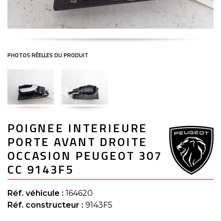
Skip
POIGNEE INTERIEURE
to
the
PORTE AVANT DROITE
beginning
of
OCCASION PEUGEOT 307
the
CC 9143F5
images
gallery
Réf. véhicule :
164620
Réf. constructeur :
9143F5