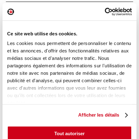
Poignée intérieure porte avant droite
Réf. :
154676
+ photos
Ce site web utilise des cookies.
Réf. constructeur :
9143F5
Modèle d'origine :
PEUGEOT 307
2005
- 200711
Les cookies nous permettent de personnaliser le contenu
et les annonces, d'offrir des fonctionnalités relatives aux
Modèle de provenance
médias sociaux et d'analyser notre trafic. Nous
Caractéristiques techniques
partageons également des informations sur l'utilisation de
15
notre site avec nos partenaires de médias sociaux, de
,00 € TTC
En stock
publicité et d'analyse, qui peuvent combiner celles-ci
avec d'autres informations que vous leur avez fournies
AJOUTER AU PANIER
ou qu'ils ont collectées lors de votre utilisation de leurs
services.
Afficher les détails
Tout autoriser