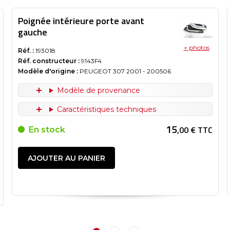
Poignée intérieure porte avant
gauche
+ photos
Réf. :
193018
Réf. constructeur :
9143F4
Modèle d'origine :
PEUGEOT 307
2001
- 200506
Modèle de provenance
Caractéristiques techniques
15
,00 € TTC
En stock
AJOUTER AU PANIER