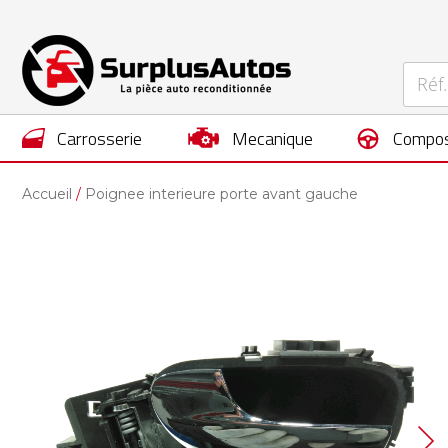
carrosserie
mecanique
compos
Accueil
Poignee interieure porte avant gauche
Skip
to
the
end
of
the
images
gallery