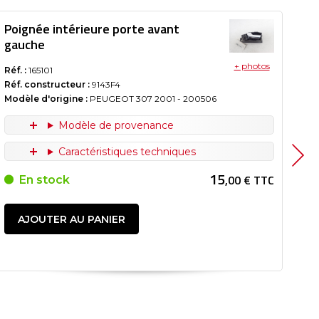
Poignée intérieure porte avant
Po
gauche
ga
+ photos
Réf. :
165101
Réf.
Réf. constructeur :
9143F4
Réf
Modèle d'origine :
PEUGEOT 307
2001
- 200506
Mod
20
Modèle de provenance
Caractéristiques techniques
15
,00 € TTC
En stock
AJOUTER AU PANIER