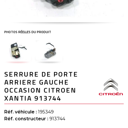
Skip
SERRURE DE PORTE
to
the
ARRIERE GAUCHE
beginning
of
OCCASION CITROEN
the
XANTIA 913744
images
gallery
Réf. véhicule :
195349
Réf. constructeur :
913744