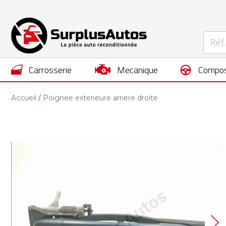
carrosserie
mecanique
compos
Accueil
Poignee exterieure arriere droite
Skip
to
the
end
of
the
images
gallery