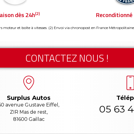
(2)
raison dès 24h
Reconditionné 
rs moteur et boîte à vitesses.
(2) Envoi via chronopost en France Métropolitaine
CONTACTEZ NOUS !
Télé
Surplus Autos
60 avenue Gustave Eiffel,
05 63 4
ZIR Mas de rest,
81600 Gaillac