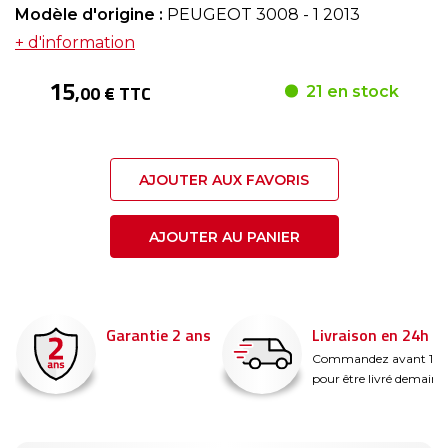
Modèle d'origine :
PEUGEOT 3008 - 1 2013
+ d'information
15
,00 € TTC
21 en stock
AJOUTER AUX FAVORIS
AJOUTER AU PANIER
Garantie 2 ans
Livraison en 24h
é
Commandez avant 14
pour être livré demain !