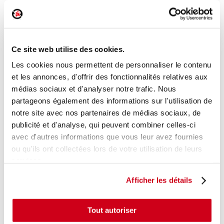
Poignée extérieure arrière droite
Réf. :
178331
Ce site web utilise des cookies.
+ photos
Réf. constructeur :
9101KH
Modèle d'origine :
PEUGEOT 3008 - 1
2009
- 201312
Les cookies nous permettent de personnaliser le contenu
et les annonces, d'offrir des fonctionnalités relatives aux
Modèle de provenance
médias sociaux et d'analyser notre trafic. Nous
partageons également des informations sur l'utilisation de
Caractéristiques techniques
notre site avec nos partenaires de médias sociaux, de
15
,00 € TTC
En stock
publicité et d'analyse, qui peuvent combiner celles-ci
avec d'autres informations que vous leur avez fournies
AJOUTER AU PANIER
ou qu'ils ont collectées lors de votre utilisation de leurs
services.
Afficher les détails
Tout autoriser