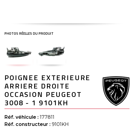
Skip
POIGNEE EXTERIEURE
to
the
ARRIERE DROITE
beginning
of
OCCASION PEUGEOT
the
3008 - 1 9101KH
images
gallery
Réf. véhicule :
177811
Réf. constructeur :
9101KH