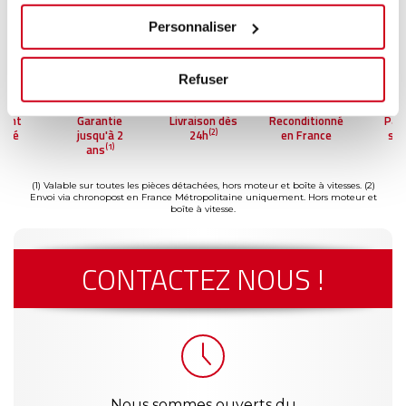
Personnaliser
Refuser
ntie
Livraison dès
Reconditionné
Paiement
Gar
(2)
u'à 2
24h
en France
sécurisé
jus
(1)
s
a
(1) Valable sur toutes les pièces détachées, hors moteur et boîte à vitesses.
(2)
Envoi via chronopost en France Métropolitaine uniquement. Hors moteur et
boîte à vitesse.
CONTACTEZ NOUS !
Nous sommes ouverts du